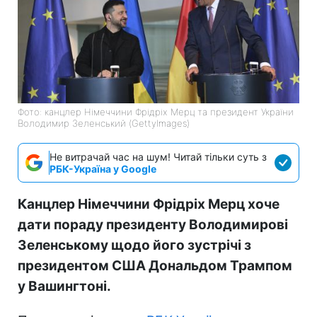
Фото: канцлер Німеччини Фрідріх Мерц та президент України
Володимир Зеленський (GettyImages)
Не витрачай час на шум! Читай тільки суть з
РБК-Україна у Google
Канцлер Німеччини Фрідріх Мерц хоче
дати пораду президенту Володимирові
Зеленському щодо його зустрічі з
президентом США Дональдом Трампом
у Вашингтоні.