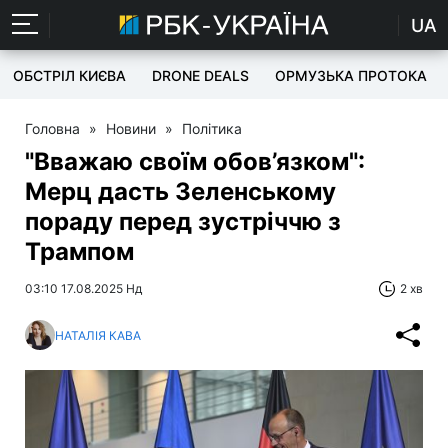
UA
ОБСТРІЛ КИЄВА
DRONE DEALS
ОРМУЗЬКА ПРОТОКА
Головна
»
Новини
»
Політика
"Вважаю своїм обов’язком":
Мерц дасть Зеленському
пораду перед зустріччю з
Трампом
03:10 17.08.2025 Нд
2 хв
НАТАЛІЯ КАВА