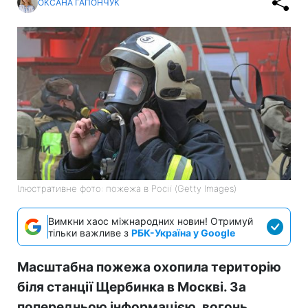
ОКСАНА ГАПОНЧУК
Ілюстративне фото: пожежа в Росії (Getty Images)
Вимкни хаос міжнародних новин! Отримуй
тільки важливе з
РБК-Україна у Google
Масштабна пожежа охопила територію
біля станції Щербинка в Москві. За
попередньою інформацією, вогонь