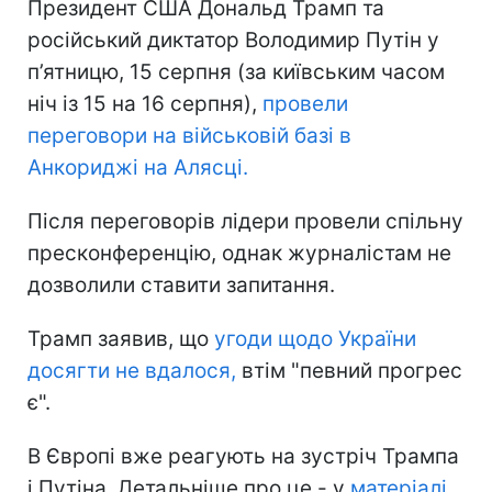
Президент США Дональд Трамп та
російський диктатор Володимир Путін у
п’ятницю, 15 серпня (за київським часом
ніч із 15 на 16 серпня),
провели
переговори на військовій базі в
Анкориджі на Алясці.
Після переговорів лідери провели спільну
пресконференцію, однак журналістам не
дозволили ставити запитання.
Трамп заявив, що
угоди щодо України
досягти не вдалося,
втім "певний прогрес
є".
В Європі вже реагують на зустріч Трампа
і Путіна. Детальніше про це - у
матеріалі