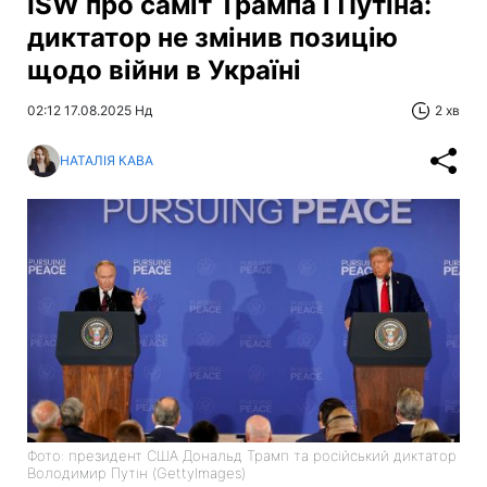
ISW про саміт Трампа і Путіна:
диктатор не змінив позицію
щодо війни в Україні
02:12 17.08.2025 Нд
2 хв
НАТАЛІЯ КАВА
Фото: президент США Дональд Трамп та російський диктатор
Володимир Путін (GettyImages)