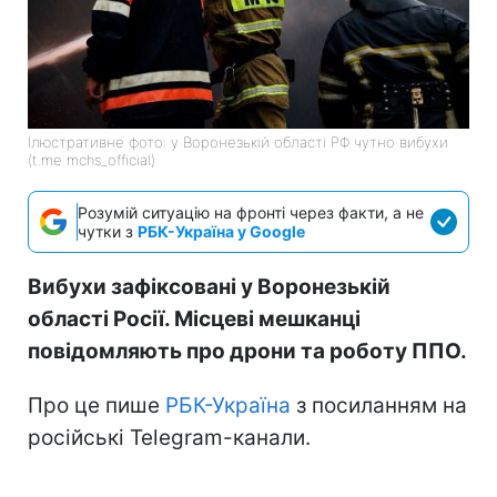
Ілюстративне фото: у Воронезькій області РФ чутно вибухи
(t.me mchs_official)
Розумій ситуацію на фронті через факти, а не
чутки з
РБК-Україна у Google
Вибухи зафіксовані у Воронезькій
області Росії. Місцеві мешканці
повідомляють про дрони та роботу ППО.
Про це пише
РБК-Україна
з посиланням на
російські Telegram-канали.