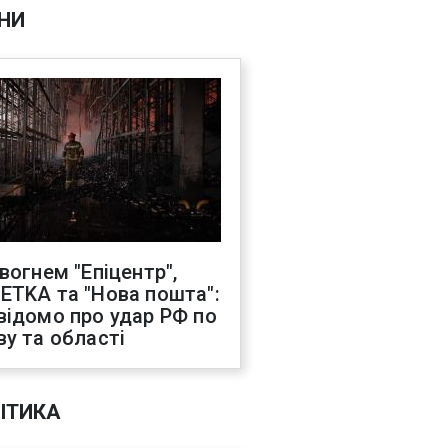
НИ
 вогнем "Епіцентр",
ETKA та "Нова пошта":
відомо про удар РФ по
ву та області
ІТИКА