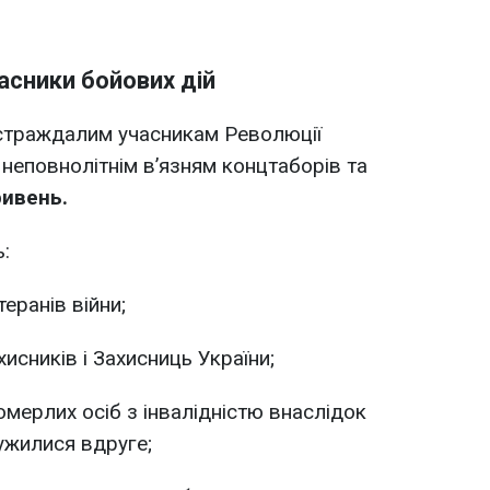
асники бойових дій
остраждалим учасникам Революції
 неповнолітнім в’язням концтаборів та
ривень.
:
еранів війни;
исників і Захисниць України;
мерлих осіб з інвалідністю внаслідок
ужилися вдруге;