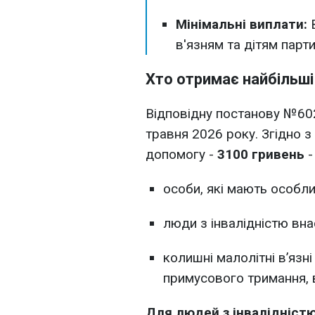
Мінімальні виплати:
в'язням та дітям парти
Хто отримає найбільші
Відповідну постанову №602
травня 2026 року. Згідно 
допомогу -
3100 гривень
-
особи, які мають особл
люди з інвалідністю внас
колишні малолітні в’язні
примусового тримання, в
Для людей з інвалідністю