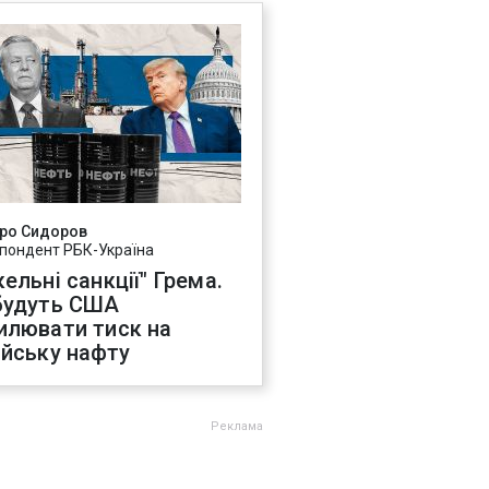
ро Сидоров
пондент РБК-Україна
ельні санкції" Грема.
будуть США
илювати тиск на
ійську нафту