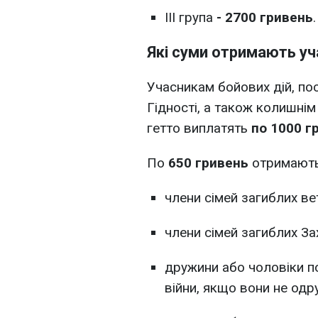
III група
- 2700 гривень
.
Які суми отримають уч
Учасникам бойових дій, п
Гідності, а також колишнім
гетто виплатять
по 1000 г
По
650 гривень
отримають
члени сімей загиблих вет
члени сімей загиблих Зах
дружини або чоловіки по
війни, якщо вони не одр