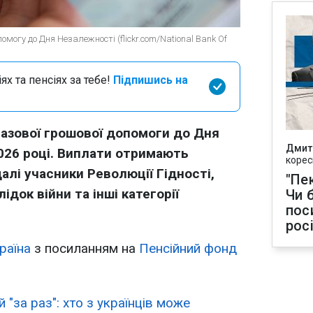
могу до Дня Незалежності (flickr.com/National Bank Of
х та пенсіях за тебе!
Підпишись на
разової грошової допомоги до Дня
Дмит
026 році. Виплати отримають
корес
алі учасники Революції Гідності,
"Пек
ідок війни та інші категорії
Чи 
пос
рос
раїна
з посиланням на
Пенсійний фонд
й "за раз": хто з українців може