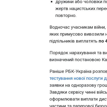
дружини або чоловіки п
жертв нацистських пере
повторно.
Водночас учасникам війни,
яких примусово вивозили на
підпільників виплатять
по 
Порядок нарахування та в
визначений постановою Ка
Раніше РБК-Україна розпо
тестування нової послуги 
заявки на одноразову гро
Завдяки сервісу чинні вій
оформлювати виплати диста
частини та паперової бюрок