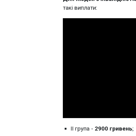
такі виплати:
II група -
2900 гривень
;