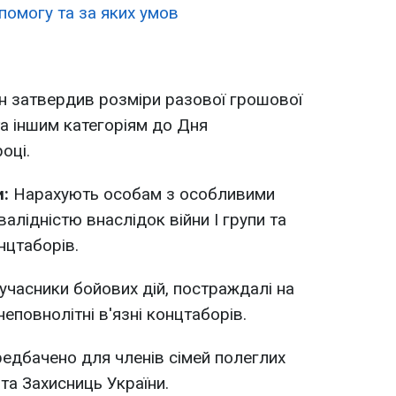
омогу та за яких умов
н затвердив розміри разової грошової
а іншим категоріям до Дня
оці.
:
Нарахують особам з особливими
алідністю внаслідок війни I групи та
нцтаборів.
часники бойових дій, постраждалі на
неповнолітні в'язні концтаборів.
едбачено для членів сімей полеглих
 та Захисниць України.