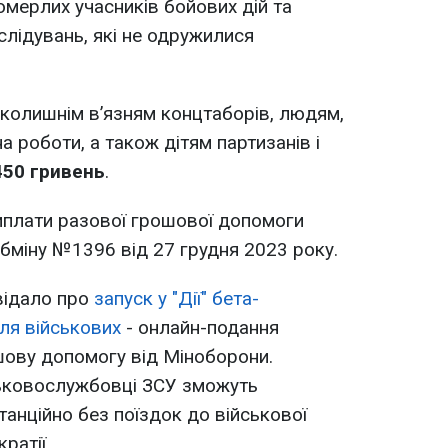
омерлих учасників бойових дій та
слідувань, які не одружилися
 колишнім в’язням концтаборів, людям,
 роботи, а також дітям партизанів і
450 гривень
.
иплати разової грошової допомоги
бміну №1396 від 27 грудня 2023 року.
відало про
запуск у "Дії" бета-
для військових
- онлайн-подання
шову допомогу від Міноборони.
ськовослужбовці ЗСУ зможуть
нційно без поїздок до військової
ратії.