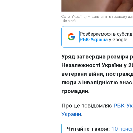
Фото: Українцям виплатять грошову допо
Ukraine)
Розбираємося в субсидія
РБК-Україна
у Google
Уряд затвердив розміри 
Незалежності України у 2
ветерани війни, постражд
люди з інвалідністю внасл
громадян.
Про це повідомляє
РБК-Ук
України
.
Читайте також:
10 пенсі