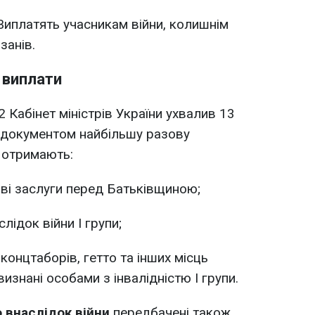
Виплатять учасникам війни, колишнім
занів.
 виплати
 Кабінет міністрів України ухвалив 13
з документом найбільшу разову
 отримають:
иві заслуги перед Батьківщиною;
лідок війни I групи;
 концтаборів, гетто та інших місць
изнані особами з інвалідністю I групи.
 внаслідок війни
передбачені також