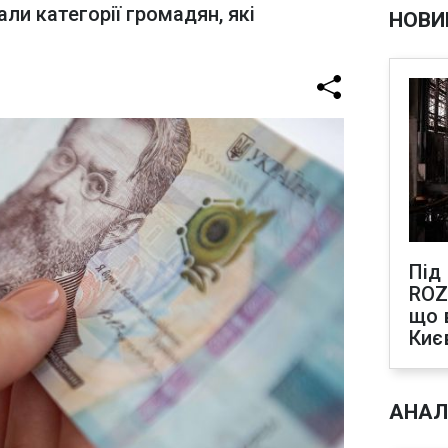
ли категорії громадян, які
НОВИ
Під
ROZ
що 
Киє
АНАЛ