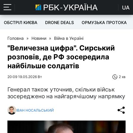
UA
ОБСТРІЛ КИЄВА
DRONE DEALS
ОРМУЗЬКА ПРОТОКА
Головна
»
Новини
»
Війна в Україні
"Величезна цифра". Сирський
розповів, де РФ зосередила
найбільше солдатів
20:09 19.05.2026 Вт
2 хв
Генерал також уточнив, скільки військ
зосереджено на найгарячішому напрямку
ІВАН НОСАЛЬСЬКИЙ