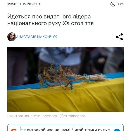
19:56 19.05.2026 Вт
3 хв
Йдеться про видатного лідера
національного руху XX століття
АНАСТАСІЯ НИКОНЧУК
Ілюстративне ото: похорон (GettyImages)
Не витрачай час на шум! Читай тільки суть з