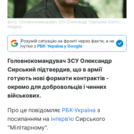
фото: головнокомандувач ЗСУ Олександр Сирський (Getty
Images)
Розумій ситуацію на фронті через факти, а не
чутки з
РБК-Україна у Google
Головнокомандувач ЗСУ Олександр
Сирський підтвердив, що в армії
готують нові формати контрактів -
окремо для добровольців і чинних
військових.
Про це повідомляє
РБК-Україна
з
посиланням на
інтерв'ю
Сирського
"Мілітарному".