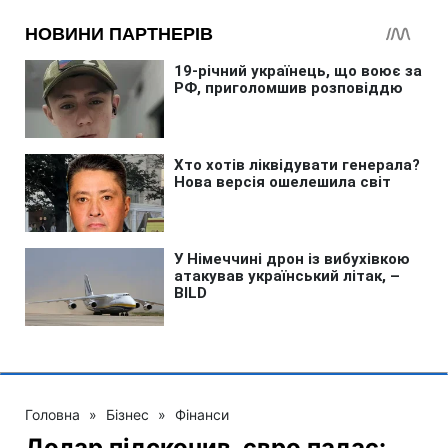
Головна
»
Бізнес
»
Фінанси
Долар підскочив, євро падає: