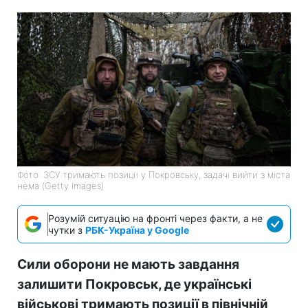
Фото: ЗСУ тримають позиції у Покровську, задачі вийти з міста
нема (Getty Images)
Розумій ситуацію на фронті через факти, а не
чутки з
РБК-Україна у Google
Сили оборони не мають завдання
залишити Покровськ, де українські
військові тримають позиції в північній