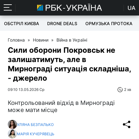
UA
ОБСТРІЛ КИЄВА
DRONE DEALS
ОРМУЗЬКА ПРОТОКА
Головна
»
Новини
»
Війна в Україні
Сили оборони Покровськ не
залишатимуть, але в
Мирнограді ситуація складніша,
- джерело
09:10 13.05.2026 Ср
2 хв
Контрольований відхід в Мирнограді
може мати місце
УЛЯНА БЕЗПАЛЬКО
МАРІЯ КУЧЕРЯВЕЦЬ