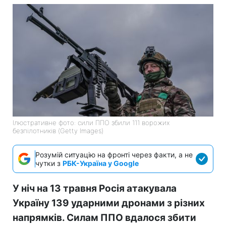
Ілюстративне фото: сили ППО збили 111 ворожих
безпілотників (Getty Images)
Розумій ситуацію на фронті через факти, а не
чутки з
РБК-Україна у Google
У ніч на 13 травня Росія атакувала
Україну 139 ударними дронами з різних
напрямків. Силам ППО вдалося збити