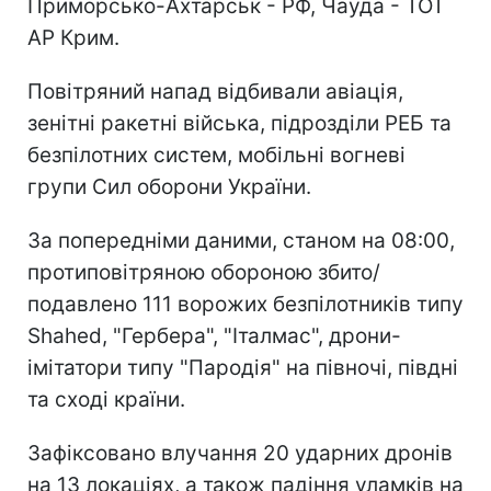
Приморсько-Ахтарськ - РФ, Чауда - ТОТ
АР Крим.
Повітряний напад відбивали авіація,
зенітні ракетні війська, підрозділи РЕБ та
безпілотних систем, мобільні вогневі
групи Сил оборони України.
За попередніми даними, станом на 08:00,
протиповітряною обороною збито/
подавлено 111 ворожих безпілотників типу
Shahed, "Гербера", "Італмас", дрони-
імітатори типу "Пародія" на півночі, півдні
та сході країни.
Зафіксовано влучання 20 ударних дронів
на 13 локаціях, а також падіння уламків на