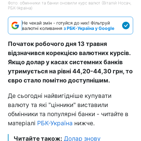
Фото: обмінники та банки оновили курс валют (Віталій Носач,
РБК-Україна)
Не чекай змін - готуйся до них! Фільтруй
валютні коливання
з РБК-Україна у Google
Початок робочого дня 13 травня
відзначився корекцією валютних курсів.
Якщо долар у касах системних банків
утримується на рівні 44,20-44,30 грн, то
євро стало помітно доступнішим.
Де сьогодні найвигідніше купувати
валюту та які "цінники" виставили
обмінники та популярні банки - читайте в
матеріалі
РБК-Україна
нижче.
Читайте також:
Долар знову