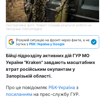
Ілюстративне фото: "Kraken" показав результат роботи на
Запоріжжі (GettyImages)
Розумій ситуацію на фронті через факти, а не
чутки з
РБК-Україна у Google
Бійці підрозділу активних дій ГУР МО
України "Kraken" завдають масштабних
втрат російським окупантам у
Запорізькій області.
Про це повідомляє
РБК-Україна
з
посиланням
на прес-службу ГУР.