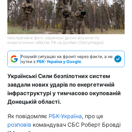
Ілюстративне фото: українські дрони влучили по
енергетичних об’єктах РФ на Донбасі (GettyImages)
Розумій ситуацію на фронті через факти, а не
чутки з
РБК-Україна у Google
Українські Сили безпілотних систем
завдали нових ударів по енергетичній
інфраструктурі у тимчасово окупованій
Донецькій області.
Як повідомляє
РБК-Україна
, про це
розповів
командувач СБС Роберт Бровді