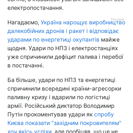
електропостачання.
Нагадаємо,
Україна нарощує виробництво
далекобійних дронів і ракет і відповідає
ударами по енергетиці окупантів
майже
щодня. Удари по НПЗ і електростанціях
уже спричинили дефіцит палива і перебої
в постачанні.
Ба більше, удари по НПЗ та енергетиці
спричинили всередині країни-агресорки
паливну кризу і вдарили по логістиці
армії. Російський диктатор Володимир
Путін прокоментував удари як
спробу
Києва показати "західним покровителям"
хоч якісь успіхи
, але пообіцяв, що це не