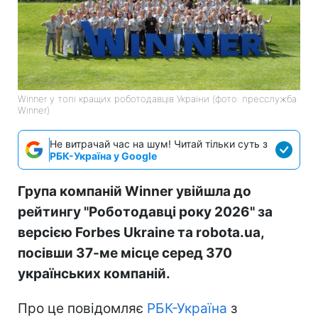
Winner у топі кращих роботодавців України (фото: пресслужба
Winner)
Не витрачай час на шум! Читай тільки суть з
РБК-Україна у Google
Група компаній Winner увійшла до
рейтингу "Роботодавці року 2026" за
версією Forbes Ukraine та robota.ua,
посівши 37-ме місце серед 370
українських компаній.
Про це повідомляє
РБК-Україна
з