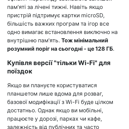
пам'яті за лічені тижні. Навіть якщо
пристрій підтримує картки microSD,
більшість важких програм та ігор все
одно вимагає встановлення виключно на
внутрішню пам'ять.
Тож мінімальний
розумний поріг на сьогодні - це 128 ГБ
.
Купівля версії "тільки Wi-Fi" для
поїздок
Якщо ви плануєте користуватися
планшетом лише вдома для розваг,
базової модифікації з Wi-Fi буде цілком
достатньо. Однак якщо ви мобільні,
працюєте у дорозі, парках чи кафе,
залежність від публічних та часто