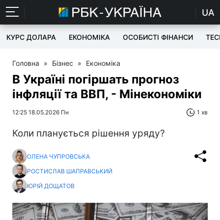
UA
КУРС ДОЛАРА
ЕКОНОМІКА
ОСОБИСТІ ФІНАНСИ
TEC
Головна
»
Бізнес
»
Економіка
В Україні погіршать прогноз
інфляції та ВВП, - Мінекономіки
12:25 18.05.2026 Пн
1 хв
Коли планується рішення уряду?
ОЛЕНА ЧУПРОВСЬКА
РОСТИСЛАВ ШАПРАВСЬКИЙ
ЮРІЙ ДОЩАТОВ