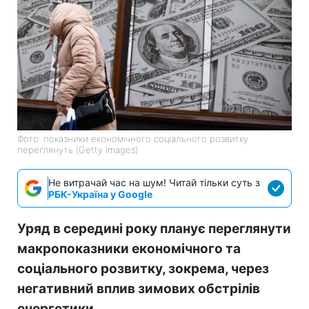
Фото: показники економічного соціального розвитку
переглянуть (Getty Images)
Не витрачай час на шум! Читай тільки суть з
РБК-Україна у Google
Уряд в середині року планує переглянути
макропоказники економічного та
соціального розвитку, зокрема, через
негативний вплив зимових обстрілів
енергетики.