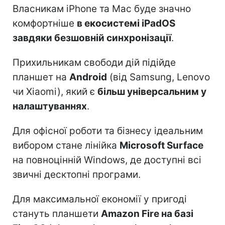
Власникам iPhone та Mac буде значно
комфортніше
в екосистемі iPadOS
завдяки безшовній синхронізації
.
Прихильникам свободи дій підійде
планшет на
Android
(від Samsung, Lenovo
чи Xiaomi), який є
більш універсальним у
налаштуваннях
.
Для офісної роботи та бізнесу ідеальним
вибором стане лінійка
Microsoft Surface
на повноцінній Windows, де доступні всі
звичні десктопні програми.
Для максимальної економії у пригоді
стануть планшети
Amazon Fire на базі