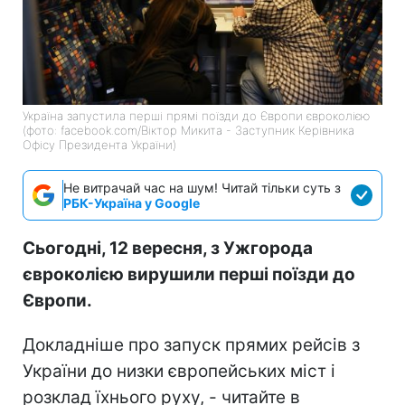
Україна запустила перші прямі поїзди до Європи євроколією
(фото: facebook.com/Віктор Микита - Заступник Керівника
Офісу Президента України)
Не витрачай час на шум! Читай тільки суть з
РБК-Україна у Google
Сьогодні, 12 вересня, з Ужгорода
євроколією вирушили перші поїзди до
Європи.
Докладніше про запуск прямих рейсів з
України до низки європейських міст і
розклад їхнього руху, - читайте в