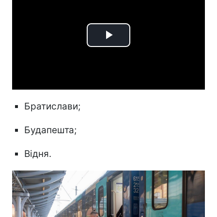
Play
Video
Братислави;
Будапешта;
Відня.