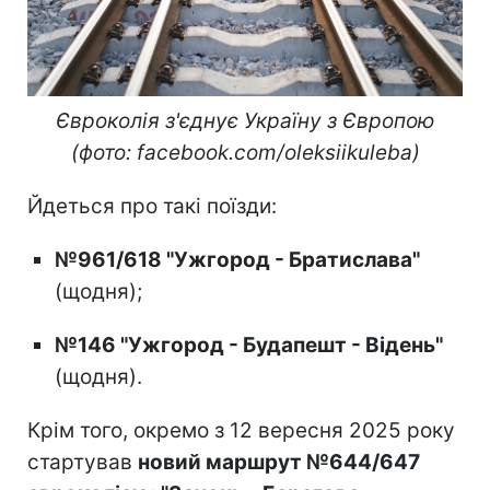
Євроколія з'єднує Україну з Європою
(фото: facebook.com/oleksiikuleba)
Йдеться про такі поїзди:
№961/618 "Ужгород - Братислава"
(щодня);
№146 "Ужгород - Будапешт - Відень"
(щодня).
Крім того, окремо з 12 вересня 2025 року
стартував
новий маршрут №644/647