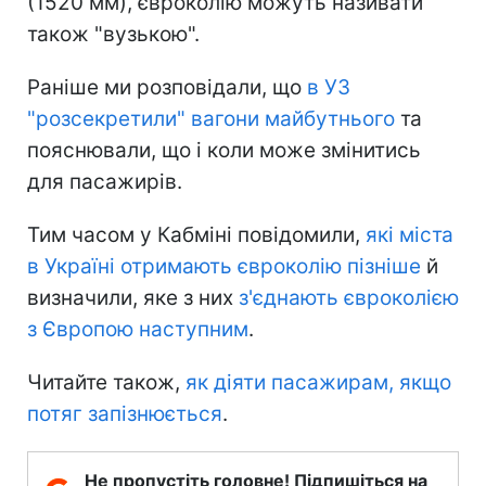
(1520 мм), євроколію можуть називати
також "вузькою".
Раніше ми розповідали, що
в УЗ
"розсекретили" вагони майбутнього
та
пояснювали, що і коли може змінитись
для пасажирів.
Тим часом у Кабміні повідомили,
які міста
в Україні отримають євроколію пізніше
й
визначили, яке з них
з'єднають євроколією
з Європою наступним
.
Читайте також,
як діяти пасажирам, якщо
потяг запізнюється
.
Не пропустіть головне! Підпишіться на