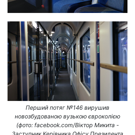
Перший потяг №146 вирушив
новозбудованою вузькою євроколією
(фото: facebook.com/Віктор Микита -
Заступник Керівника Офісу Президента