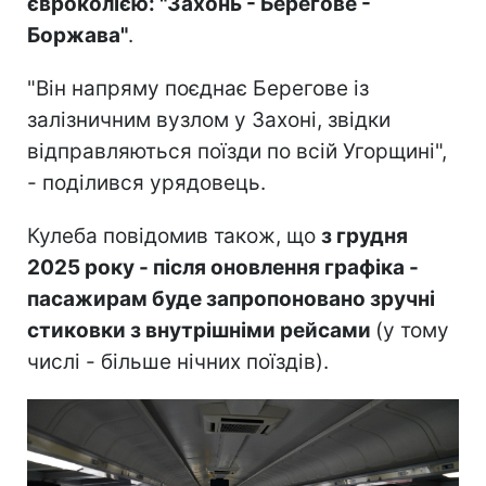
євроколією: "Захонь - Берегове -
Боржава"
.
"Він напряму поєднає Берегове із
залізничним вузлом у Захоні, звідки
відправляються поїзди по всій Угорщині",
- поділився урядовець.
Кулеба повідомив також, що
з грудня
2025 року - після оновлення графіка -
пасажирам буде запропоновано зручні
стиковки з внутрішніми рейсами
(у тому
числі - більше нічних поїздів).