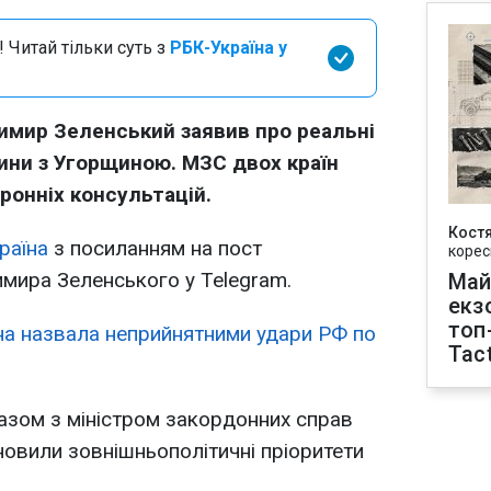
 Читай тільки суть з
РБК-Україна у
имир Зеленський заявив про реальні
ини з Угорщиною. МЗС двох країн
ронніх консультацій.
Кост
раїна
з посиланням на пост
корес
мира Зеленського у Telegram.
Май
екз
топ
а назвала неприйнятними удари РФ по
Tact
азом з міністром закордонних справ
новили зовнішньополітичні пріоритети