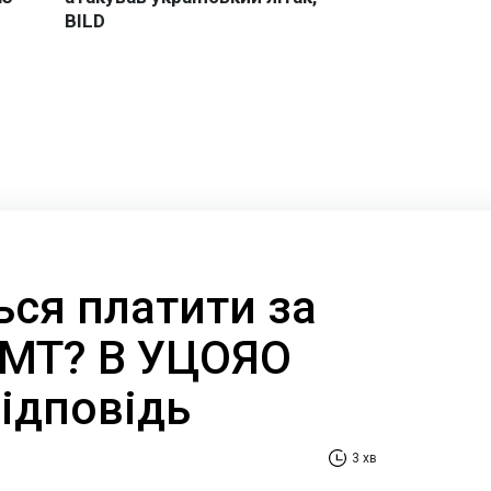
ься платити за
НМТ? В УЦОЯО
відповідь
3 хв