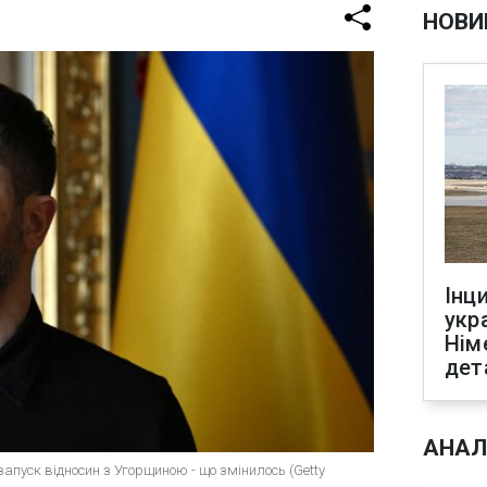
НОВИ
Інц
укр
Нім
дет
АНАЛ
апуск відносин з Угорщиною - що змінилось (Getty