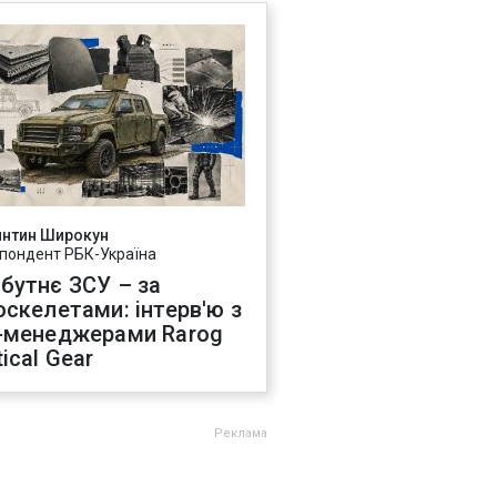
янтин Широкун
пондент РБК-Україна
бутнє ЗСУ – за
оскелетами: інтерв'ю з
-менеджерами Rarog
ical Gear