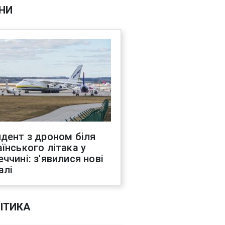
НИ
идент з дроном біля
аїнського літака у
еччині: з'явилися нові
алі
ІТИКА