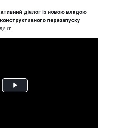
активний діалог із новою владою
конструктивного перезапуску
дент.
Play
Video