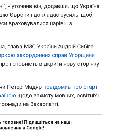
і", - уточнив він, додавши, що Україна
цію Європи і докладає зусиль, щоб
еси враховувалися нарівні з
а, глава МЗС України Андрій Сибіга
теркою закордонних справ Угорщини
про готовність відкрити нову сторінку
ини Петер Мадяр
повідомив про старт
раїною
щодо захисту мовних, освітніх і
громади на Закарпатті.
ь головне! Підпишіться на наші
новлення в Google!