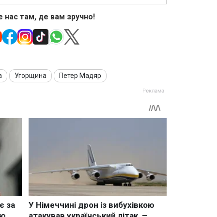
 нас там, де вам зручно!
а
Угорщина
Петер Мадяр