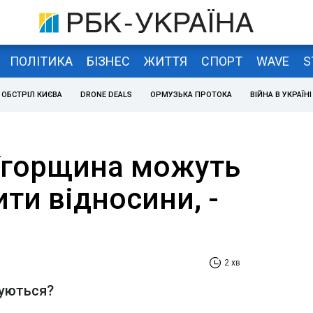
ПОЛІТИКА
БІЗНЕС
ЖИТТЯ
СПОРТ
WAVE
S
ОБСТРІЛ КИЄВА
DRONE DEALS
ОРМУЗЬКА ПРОТОКА
ВІЙНА В УКРАЇНІ
 Угорщина можуть
ти відносини, -
2 хв
нуються?