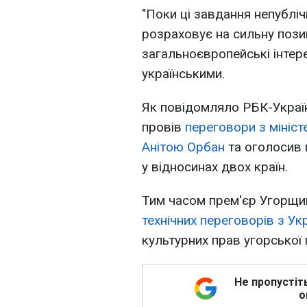
"Поки ці завдання непублічн
розраховує на сильну пози
загальноєвропейські інтер
українськими.
Як повідомляло РБК-Україн
провів
переговори з мініс
Анітою Орбан
та оголосив 
у відносинах двох країн.
Тим часом прем'єр Угорщ
технічних переговорів з Ук
культурних прав угорської 
Не пропустіт
о