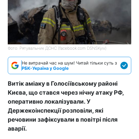
Фото: Рятувальник ДСНС (facebook.com DSNSKyiv)
Не витрачай час на шум! Читай тільки суть з
РБК-Україна у Google
Витік аміаку в Голосіївському районі
Києва, що стався через нічну атаку РФ,
оперативно локалізували. У
Держекоінспекції розповіли, які
речовини зафіксували в повітрі після
аварії.