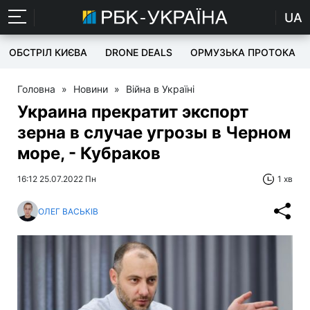
UA
ОБСТРІЛ КИЄВА
DRONE DEALS
ОРМУЗЬКА ПРОТОКА
Головна
»
Новини
»
Війна в Україні
Украина прекратит экспорт
зерна в случае угрозы в Черном
море, - Кубраков
16:12 25.07.2022 Пн
1 хв
ОЛЕГ ВАСЬКІВ