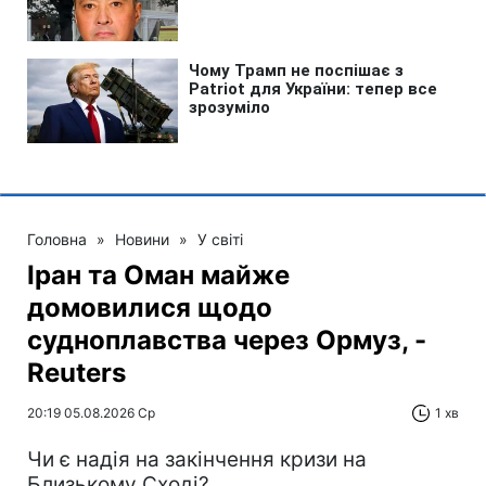
Головна
»
Новини
»
У світі
Іран та Оман майже
домовилися щодо
судноплавства через Ормуз, -
Reuters
20:19 05.08.2026 Ср
1 хв
Чи є надія на закінчення кризи на
Близькому Сході?