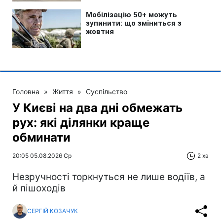
Головна
»
Життя
»
Суспільство
У Києві на два дні обмежать
рух: які ділянки краще
обминати
20:05 05.08.2026 Ср
2 хв
Незручності торкнуться не лише водіїв, а
й пішоходів
СЕРГІЙ КОЗАЧУК