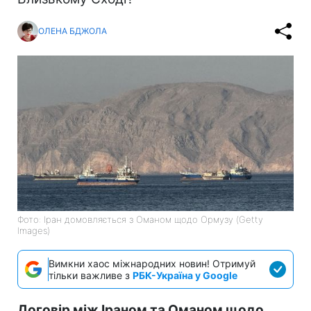
ОЛЕНА БДЖОЛА
Фото: Іран домовляється з Оманом щодо Ормузу (Getty
Images)
Вимкни хаос міжнародних новин! Отримуй
тільки важливе з
РБК-Україна у Google
Договір між Іраном та Оманом щодо