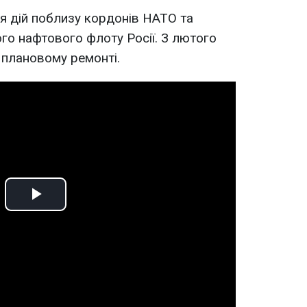
я дій поблизу кордонів НАТО та
ого нафтового флоту Росії. З лютого
 плановому ремонті.
Play
Video