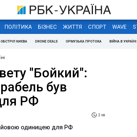
ПОЛІТИКА
БІЗНЕС
ЖИТТЯ
СПОРТ
WAVE
S
ОБСТРІЛ КИЄВА
DRONE DEALS
ОРМУЗЬКА ПРОТОКА
ВІЙНА В УКРАЇНІ
їні
вету "Бойкий":
рабель був
для РФ
2 хв
ойовою одиницею для РФ