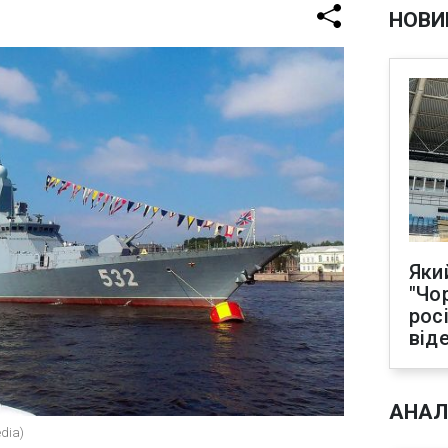
НОВИ
Яки
"Чо
рос
від
АНАЛ
dia)