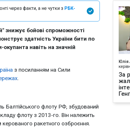
нті через факти, а не чутки з
РБК-
й" знижує бойові спроможності
онструє здатність України бити по
и-окупанта навіть на значній
Юлія
керів
раїна
з посиланням на Сили
За р
ережах
.
жал
інт
Ген
ль Балтійського флоту РФ, збудований
складу флоту з 2013-го. Він належить
єм керованого ракетного озброєння.