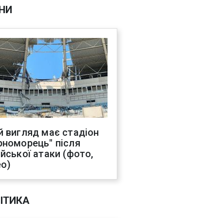
НИ
й вигляд має стадіон
рноморець" після
ійської атаки (фото,
ео)
ІТИКА