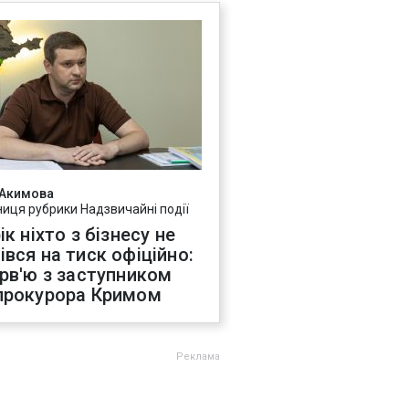
 Акимова
ниця рубрики Надзвичайні події
ік ніхто з бізнесу не
івся на тиск офіційно:
ерв'ю з заступником
прокурора Кримом