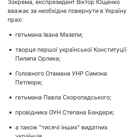
Зокрема, експрезидент Віктор Ющенко
вважає за необхідне повернути в Україну
прах:
гетьмана Івана Мазепи;
творця першої української Конституції
Пилипа Орлика;
Головного Отамана УНР Симона
Петлюри;
гетьмана Павла Скоропадського;
провідника ОУН Степана Бандери;
а також "тисячі інших" видатних
українців.