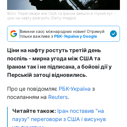
Фото: Переговори між США та Іраном зайшли в глухий кут -
ціни на нафту реагують (Getty Images)
Вимкни хаос міжнародних новин! Отримуй
тільки важливе з
РБК-Україна у Google
Ціни на нафту ростуть третій день
поспіль - мирна угода між США та
Іраном так і не підписана, а бойові дії у
Перській затоці відновились.
Про це повідомляє
РБК-Україна
з
посиланням на
Reuters
.
Читайте також:
Іран поставив "на
паузу" переговори з США і висунув