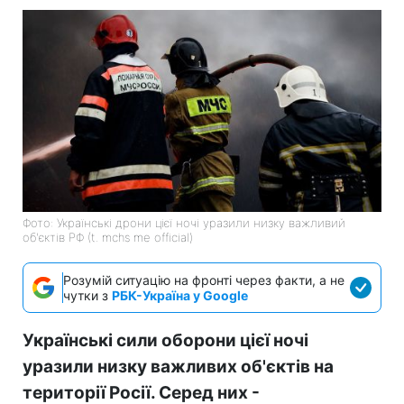
Фото: Українські дрони цієї ночі уразили низку важливий
об'єктів РФ (t. mchs me official)
Розумій ситуацію на фронті через факти, а не
чутки з
РБК-Україна у Google
Українські сили оборони цієї ночі
уразили низку важливих об'єктів на
території Росії. Серед них -