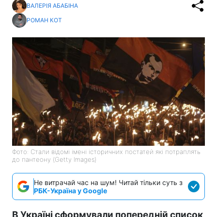
ВАЛЕРІЯ АБАБІНА
РОМАН КОТ
Фото: Стали відомі імені історичних постатей які потраплять
до пантеону (Getty Images)
Не витрачай час на шум! Читай тільки суть з
РБК-Україна у Google
В Україні сформували попередній список