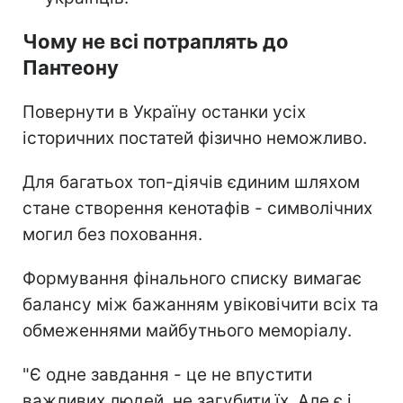
Чому не всі потраплять до
Пантеону
Повернути в Україну останки усіх
історичних постатей фізично неможливо.
Для багатьох топ-діячів єдиним шляхом
стане створення кенотафів - символічних
могил без поховання.
Формування фінального списку вимагає
балансу між бажанням увіковічити всіх та
обмеженнями майбутнього меморіалу.
"Є одне завдання - це не впустити
важливих людей, не загубити їх. Але є і