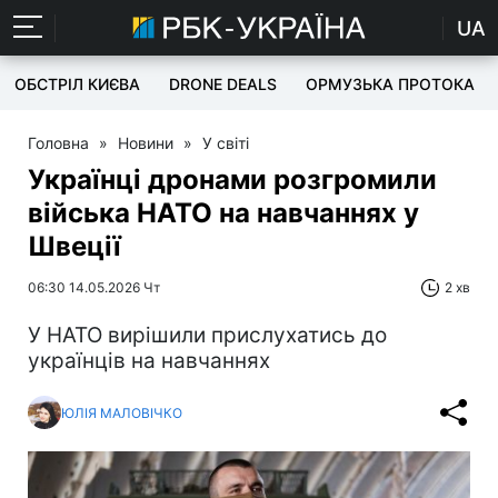
UA
ОБСТРІЛ КИЄВА
DRONE DEALS
ОРМУЗЬКА ПРОТОКА
Головна
»
Новини
»
У світі
Українці дронами розгромили
війська НАТО на навчаннях у
Швеції
06:30 14.05.2026 Чт
2 хв
У НАТО вирішили прислухатись до
українців на навчаннях
ЮЛІЯ МАЛОВІЧКО