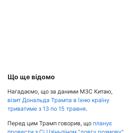
Що ще відомо
Нагадаємо, що за даними МЗС Китаю,
візит Дональда Трампа в їхню країну
триватиме з 13 по 15 травня
.
Перед цим Трамп говорив, що
планує
провести з Сі Цзіньпіном "довгу розмову"