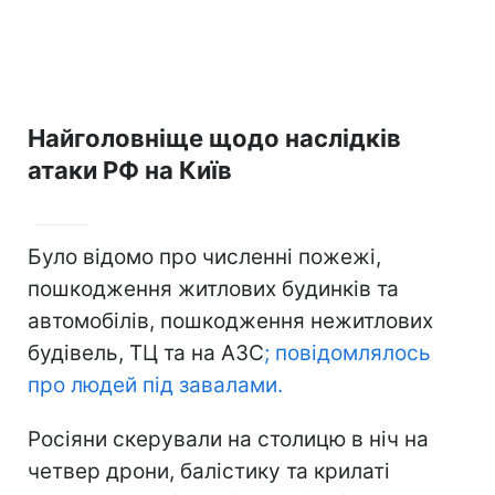
Найголовніще щодо наслідків
атаки РФ на Київ
Нагадаємо
, серед районів Києва, які сьогодні стали жертвою атак агресора:
Дніпровський, Дарницький, Солом'янський, Голосіївський, Святошинський, Оболонь.
Було відомо про численні пожежі,
пошкодження житлових будинків та
автомобілів, пошкодження нежитлових
будівель, ТЦ та на АЗС
; повідомлялось
про людей під завалами.
Росіяни скерували на столицю в ніч на
четвер дрони, балістику та крилаті