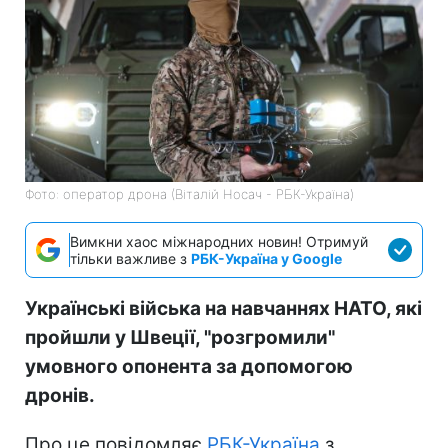
Фото: оператор дрона (Віталій Носач - РБК-Україна)
Вимкни хаос міжнародних новин! Отримуй
тільки важливе з
РБК-Україна у Google
Українські війська на навчаннях НАТО, які
пройшли у Швеції, "розгромили"
умовного опонента за допомогою
дронів.
Про це повідомляє
РБК-Україна
з