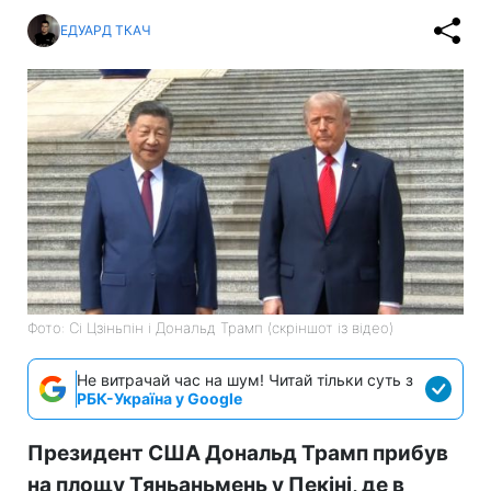
ЕДУАРД ТКАЧ
Фото: Сі Цзіньпін і Дональд Трамп (скріншот із відео)
Не витрачай час на шум! Читай тільки суть з
РБК-Україна у Google
Президент США Дональд Трамп прибув
на площу Тяньаньмень у Пекіні, де в