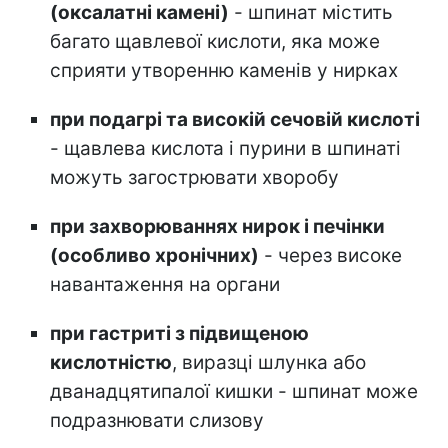
(оксалатні камені)
- шпинат містить
багато щавлевої кислоти, яка може
сприяти утворенню каменів у нирках
при подагрі та високій сечовій кислоті
- щавлева кислота і пурини в шпинаті
можуть загострювати хворобу
при захворюваннях нирок і печінки
(особливо хронічних)
- через високе
навантаження на органи
при гастриті з підвищеною
кислотністю
, виразці шлунка або
дванадцятипалої кишки - шпинат може
подразнювати слизову