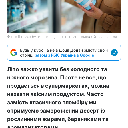
Фото: Що має бути в складі гарного морозива (Getty Images)
Будь у курсі, а не в шоці! Додай змісту своїй
стрічці
разом з РБК-Україна в Google
Літо важко уявити без холодного та
ніжного морозива. Проте не все, що
продається в супермаркетах, можна
назвати якісним продуктом. Часто
замість класичного пломбіру ми
отримуємо заморожений десерт із
рослинними жирами, барвниками та
ароматизаторами.