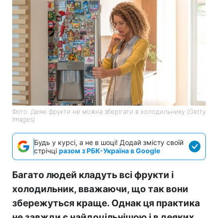
Фото: Деякі фрукти не можна зберігати в холодильнику (Getty
Images)
Будь у курсі, а не в шоці! Додай змісту своїй
стрічці
разом з РБК-Україна в Google
Багато людей кладуть всі фрукти і
холодильник, вважаючи, що так вони
збережуться краще. Однак ця практика
не завжди є найдоцільнішою і в деяких