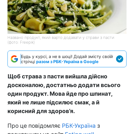
Названо продукт, який варто додавати у страви з пасти
(фото: Freepik)
Будь у курсі, а не в шоці! Додай змісту своїй
стрічці
разом з РБК-Україна в Google
Щоб страва з пасти вийшла дійсно
досконалою, достатньо додати всього
один продукт. Мова йде про шпинат,
який не лише підсилює смак, а й
корисний для здоров’я.
Про це повідомляє
РБК-Україна
з