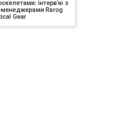
оскелетами: інтерв'ю з
-менеджерами Rarog
ical Gear