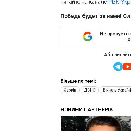
читайте на канале
РБК-Укр
Победа будет за нами! Сл
Не пропустіт
о
Або читайте
Більше по темі:
Харків
ДСНС
Війна в Україні