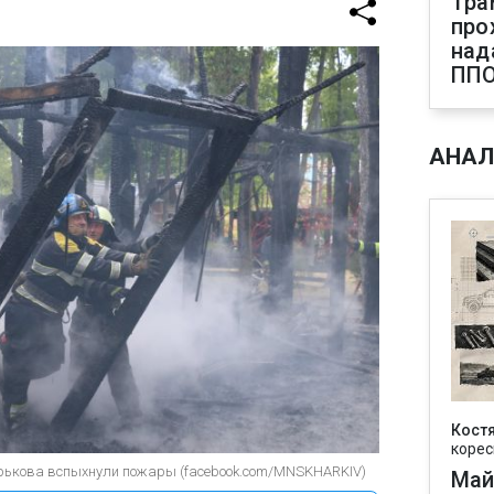
Тра
про
над
ПП
АНАЛ
Кост
корес
арькова вспыхнули пожары (facebook.com/MNSKHARKIV)
Май