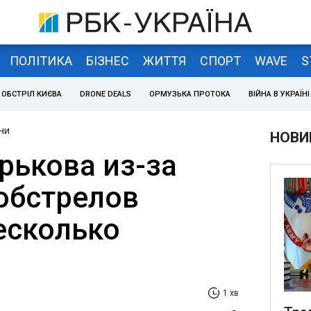
ПОЛІТИКА
БІЗНЕС
ЖИТТЯ
СПОРТ
WAVE
S
ОБСТРІЛ КИЄВА
DRONE DEALS
ОРМУЗЬКА ПРОТОКА
ВІЙНА В УКРАЇНІ
ни
НОВИ
рькова из-за
обстрелов
есколько
1 хв