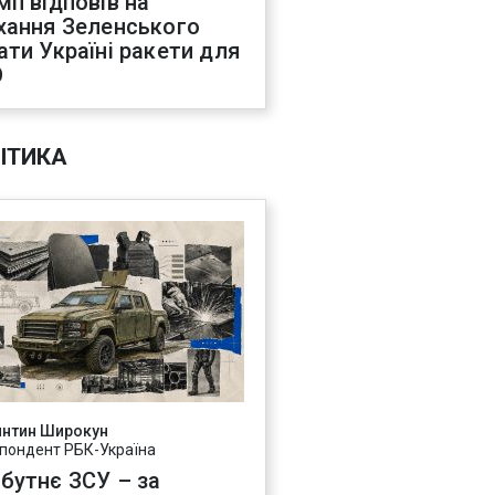
мп відповів на
хання Зеленського
ати Україні ракети для
О
ІТИКА
янтин Широкун
пондент РБК-Україна
бутнє ЗСУ – за