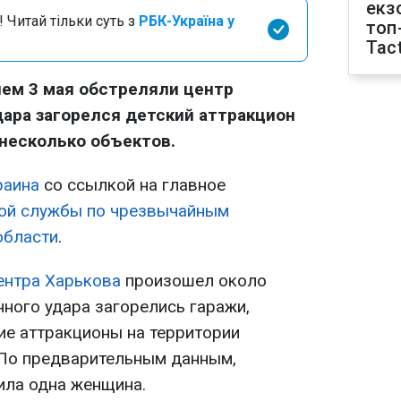
екз
 Читай тільки суть з
РБК-Україна у
топ
Tact
ем 3 мая обстреляли центр
дара загорелся детский аттракцион
 несколько объектов.
раина
со ссылкой на главное
ой службы по чрезвычайным
области
.
ентра Харькова
произошел около
енного удара загорелись гаражи,
ие аттракционы на территории
 По предварительным данным,
ила одна женщина.