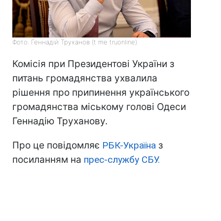
Фото: Геннадій Труханов (t me truonline)
Комісія при Президентові України з
питань громадянства ухвалила
рішення про припинення українського
громадянства міському голові Одеси
Геннадію Труханову.
Про це повідомляє
РБК-Україна
з
посиланням на
прес-службу СБУ.