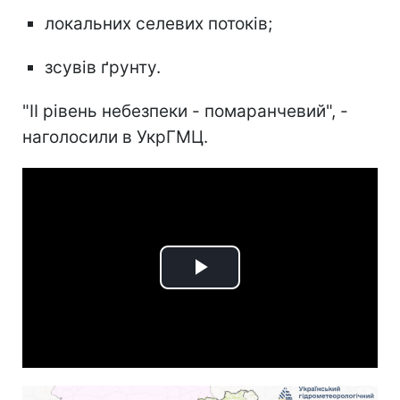
локальних селевих потоків;
зсувів ґрунту.
"II рівень небезпеки - помаранчевий", -
наголосили в УкрГМЦ.
Play
Video