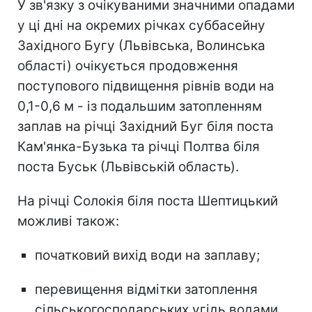
У зв'язку з очікуваними значними опадами
у ці дні на окремих річках суббасейну
Західного Бугу (Львівська, Волинська
області) очікується продовження
поступового підвищення рівнів води на
0,1-0,6 м - із подальшим затопленням
заплав на річці Західний Буг біля поста
Кам'янка-Бузька та річці Полтва біля
поста Буськ (Львівській область).
На річці Солокія біля поста Шептицький
можливі також:
початковий вихід води на заплаву;
перевищення відмітки затоплення
сільськогосподарських угідь водами