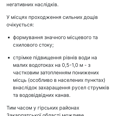
негативних наслідків.
У місцях проходження сильних дощів
очікується:
формування значного місцевого та
схилового стоку;
стрімке підвищення рівнів води на
малих водотоках на 0,5-1,0 м - з
частковим затопленням понижених
місць (особливо в населених пунктах)
внаслідок захаращення русел струмків
та водовідвідних канав.
Тим часом у гірських районах
Закарпатської області можливе