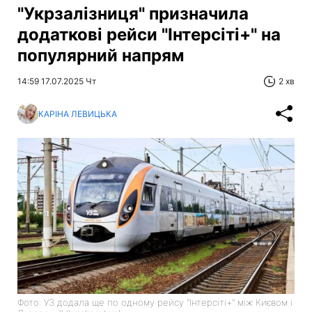
"Укрзалізниця" призначила
додаткові рейси "Інтерсіті+" на
популярний напрям
14:59 17.07.2025 Чт
2 хв
КАРІНА ЛЕВИЦЬКА
Фото: УЗ додала ще по одному рейсу "Інтерсіті+" між Києвом і