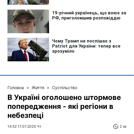
Головна
»
Життя
»
Суспільство
В Україні оголошено штормове
попередження - які регіони в
небезпеці
14:52 17.07.2025 Чт
2 хв