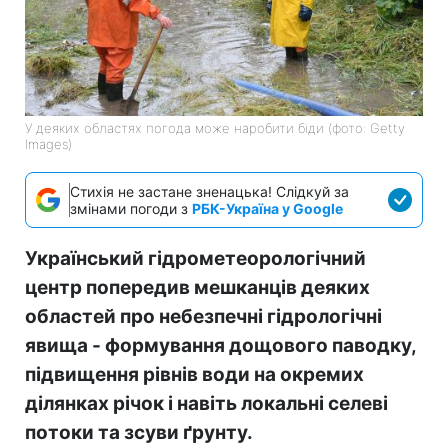
У деяких областях погода може наробити біди (фото: Getty
Images)
Стихія не застане зненацька! Слідкуй за
змінами погоди з
РБК-Україна у Google
Український гідрометеорологічний
центр попередив мешканців деяких
областей про небезпечні гідрологічні
явища - формування дощового паводку,
підвищення рівнів води на окремих
ділянках річок і навіть локальні селеві
потоки та зсуви ґрунту.