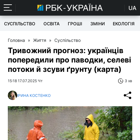
UA
СУСПІЛЬСТВО
ОСВІТА
ГРОШІ
ЗМІНИ
ЕКОЛОГІЯ
Головна
»
Життя
»
Суспільство
Тривожний прогноз: українців
попередили про паводки, селеві
потоки й зсуви ґрунту (карта)
15:18 17.07.2025 Чт
3 хв
ІРИНА КОСТЕНКО