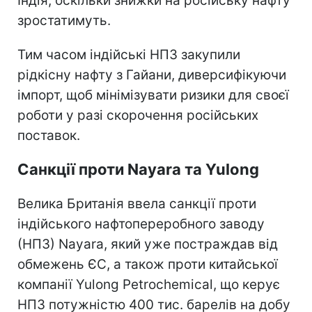
Індія, оскільки знижки на російську нафту
зростатимуть.
Тим часом індійські НПЗ закупили
рідкісну нафту з Гайани, диверсифікуючи
імпорт, щоб мінімізувати ризики для своєї
роботи у разі скорочення російських
поставок.
Санкції проти Nayara та Yulong
Велика Британія ввела санкції проти
індійського нафтопереробного заводу
(НПЗ) Nayara, який уже постраждав від
обмежень ЄС, а також проти китайської
компанії Yulong Petrochemical, що керує
НПЗ потужністю 400 тис. барелів на добу