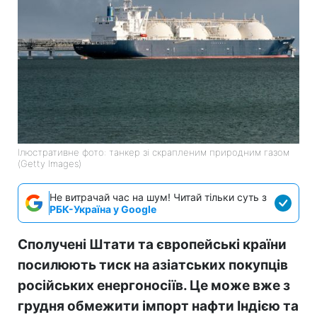
Ілюстративне фото: танкер зі скрапленим природним газом
(Getty Images)
Не витрачай час на шум! Читай тільки суть з
РБК-Україна у Google
Сполучені Штати та європейські країни
посилюють тиск на азіатських покупців
російських енергоносіїв. Це може вже з
грудня обмежити імпорт нафти Індією та