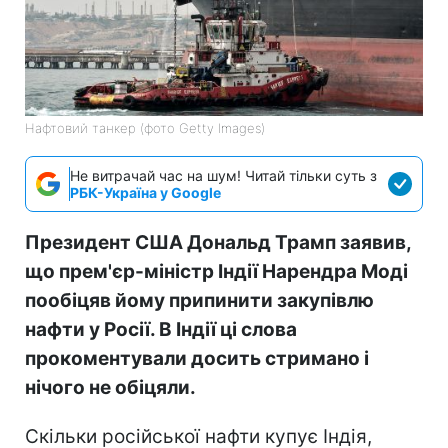
Нафтовий танкер (фото Getty Images)
Не витрачай час на шум! Читай тільки суть з
РБК-Україна у Google
Президент США Дональд Трамп заявив,
що прем'єр-міністр Індії Нарендра Моді
пообіцяв йому припинити закупівлю
нафти у Росії. В Індії ці слова
прокоментували досить стримано і
нічого не обіцяли.
Скільки російської нафти купує Індія,