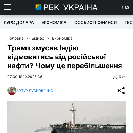
UA
КУРС ДОЛАРА
ЕКОНОМІКА
ОСОБИСТІ ФІНАНСИ
TEC
Головна
»
Бізнес
»
Економіка
Трамп змусив Індію
відмовитись від російської
нафти? Чому це перебільшення
07:00 18.10.2025 Сб
6 хв
АРТУР ДУБРОВЕНКО