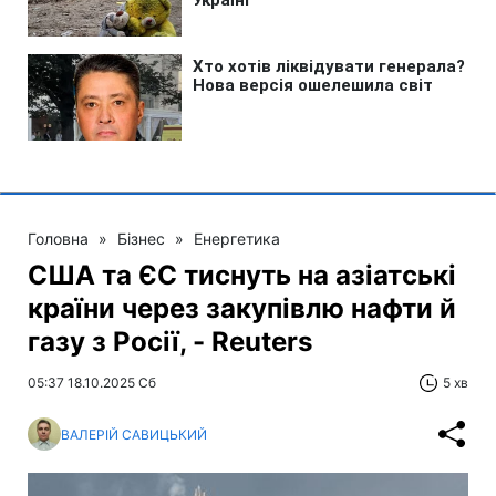
Головна
»
Бізнес
»
Енергетика
США та ЄС тиснуть на азіатські
країни через закупівлю нафти й
газу з Росії, - Reuters
05:37 18.10.2025 Сб
5 хв
ВАЛЕРІЙ САВИЦЬКИЙ