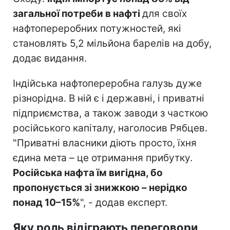
загальної потреби в нафті
для своїх
нафтопереробних потужностей, які
становлять 5,2 мільйона барелів на добу,
додає видання.
Індійська нафтопереробна галузь дуже
різнорідна. В ній є і державні, і приватні
підприємства, а також заводи з часткою
російського капіталу, наголосив Рябцев.
"Приватні власники діють просто, їхня
єдина мета – це отримання прибутку.
Російська нафта їм вигідна, бо
пропонується зі знижкою – нерідко
понад 10–15%
", - додав експерт.
Яку роль відіграють переговори