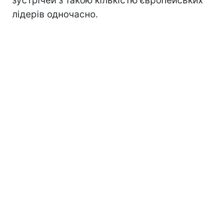
зустрічей з такою кількістю європейських
лідерів одночасно.