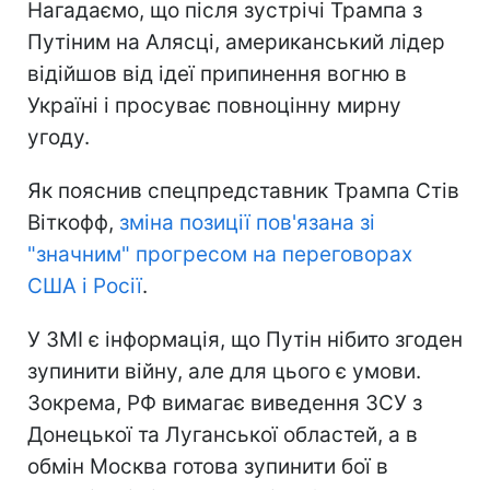
Нагадаємо, що після зустрічі Трампа з
Путіним на Алясці, американський лідер
відійшов від ідеї припинення вогню в
Україні і просуває повноцінну мирну
угоду.
Як пояснив спецпредставник Трампа Стів
Віткофф,
зміна позиції пов'язана зі
"значним" прогресом на переговорах
США і Росії
.
У ЗМІ є інформація, що Путін нібито згоден
зупинити війну, але для цього є умови.
Зокрема, РФ вимагає виведення ЗСУ з
Донецької та Луганської областей, а в
обмін Москва готова зупинити бої в