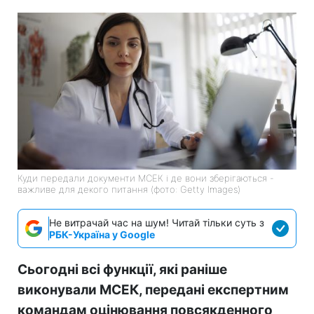
Куди передали документи МСЕК і де вони зберігаються -
важливе для декого питання (фото: Getty Images)
Не витрачай час на шум! Читай тільки суть з
РБК-Україна у Google
Сьогодні всі функції, які раніше
виконували МСЕК, передані експертним
командам оцінювання повсякденного