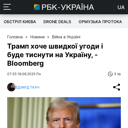
UA
ОБСТРІЛ КИЄВА
DRONE DEALS
ОРМУЗЬКА ПРОТОКА
Головна
»
Новини
»
Війна в Україні
Трамп хоче швидкої угоди і
буде тиснути на Україну, -
Bloomberg
07:35 18.08.2025 Пн
3 хв
ЕДУАРД ТКАЧ