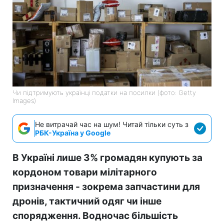
Чи підтримують українці податки на посилки (фото: Getty
Images)
Не витрачай час на шум! Читай тільки суть з
РБК-Україна у Google
В Україні лише 3% громадян купують за
кордоном товари мілітарного
призначення - зокрема запчастини для
дронів, тактичний одяг чи інше
спорядження. Водночас більшість