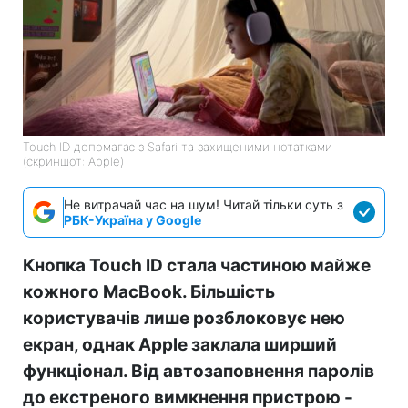
Touch ID допомагає з Safari та захищеними нотатками
(скриншот: Apple)
Не витрачай час на шум! Читай тільки суть з
РБК-Україна у Google
Кнопка Touch ID стала частиною майже
кожного MacBook. Більшість
користувачів лише розблоковує нею
екран, однак Apple заклала ширший
функціонал. Від автозаповнення паролів
до екстреного вимкнення пристрою -