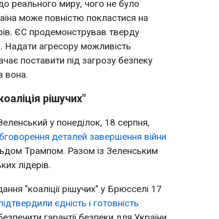
до реального миру, чого не було
аїна може повністю покластися на
рів. ЄС продемонстрував тверду
м. Надати агресору можливість
ачає поставити під загрозу безпеку
а вона.
коаліція рішучих"
еленський у понеділок, 18 серпня,
обговорення деталей завершення війни
ьдом Трампом. Разом із Зеленським
ких лідерів.
ання "коаліції рішучих" у Брюсселі 17
підтвердили єдність і готовність
абезпечити гарантії безпеки для України