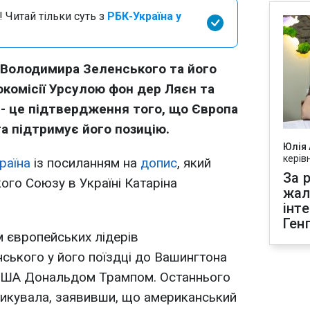
 Читай тільки суть з
РБК-Україна у
и Володимира Зеленського та його
окомісії Урсулою фон дер Ляєн та
- це підтвердження того, що Європа
та підтримує його позицію.
Юлія
керів
раїна
із посиланням на
допис
, який
За р
го Союзу в Україні Катаріна
жал
інт
Ген
м європейських лідерів
ського у його поїздці до Вашингтона
 США Дональдом Трампом. Останнього
тикувала, заявивши, що американський