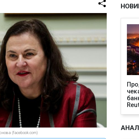
НОВИ
Про
чек
бан
Reu
АНАЛ
рнова (facebook.com)