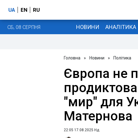
UA
EN
RU
НОВИНИ
АНАЛІТИКА
СБ, 08 СЕРПНЯ
Головна
»
Новини
»
Політика
Європа не 
продиктова
"мир" для Ук
Матернова
22:05 17.08.2025 Нд