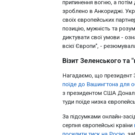
припинення вогню, а потім 
зроблено в Анкориджі. Укр
своїх європейських партне
позицію, мужність та розу
диктувати свої умови - озн
всієї Європи", - резюмувал
Візит Зеленського та "
Нагадаємо, що президент З
поїде до Вашингтона для 
з президентом США Донал
туди поїде низка європейсь
За підсумками онлайн-засід
серпня європейські країни
посилити тиск на Росію
, з