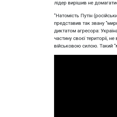
лідер вирішив не домагати
"Натомість Путін (російськ
представив так звану "мирн
диктатом агресора: Україна
частину своєї території, н
військовою силою. Такий "м