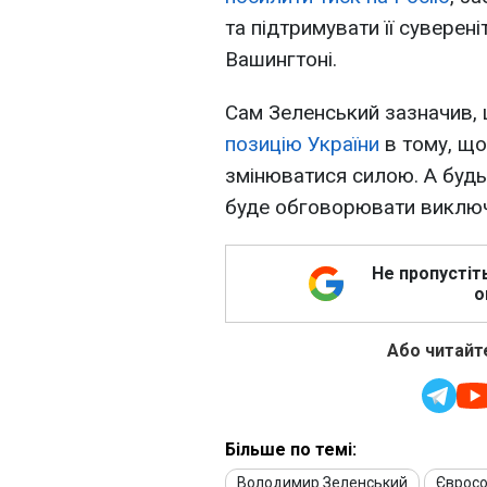
та підтримувати її суверен
Вашингтоні.
Сам Зеленський зазначив,
позицію України
в тому, щ
змінюватися силою. А будь-
буде обговорювати виключн
Не пропустіт
о
Або читайте
Більше по темі:
Володимир Зеленський
Єврос