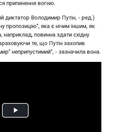
ся припинення вогню.
ий диктатор Володимир Путін, - ред.)
у пропозицію", яка є нічим іншим, як
, наприклад, повинна здати східну
е враховуючи те, що Путін захопив
ир" неприпустимий", - зазначила вона.
Play
Video