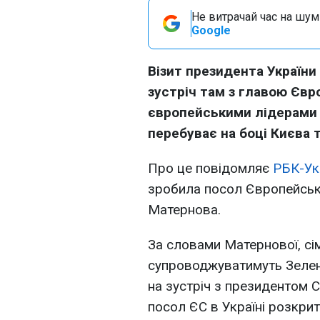
Не витрачай час на шум!
Google
Візит президента Україн
зустріч там з главою Євр
європейськими лідерами 
перебуває на боці Києва 
Про це повідомляє
РБК-Ук
зробила посол Європейсько
Матернова.
За словами Матернової, сі
супроводжуватимуть Зелен
на зустріч з президентом
посол ЄС в Україні розкри