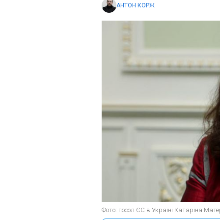
АНТОН КОРЖ
Фото: посол ЄС в Україні Катаріна Мате