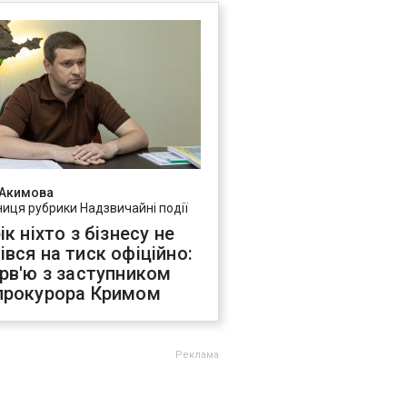
 Акимова
ниця рубрики Надзвичайні події
ік ніхто з бізнесу не
івся на тиск офіційно:
ерв'ю з заступником
прокурора Кримом