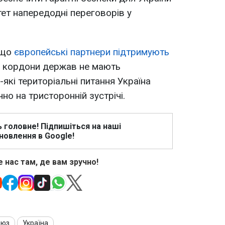
ітет напередодні переговорів у
 що
європейські партнери підтримують
о кордони держав не мають
які територіальні питання Україна
о на тристоронній зустрічі.
ь головне! Підпишіться на наші
новлення в Google!
 нас там, де вам зручно!
оюз
Україна