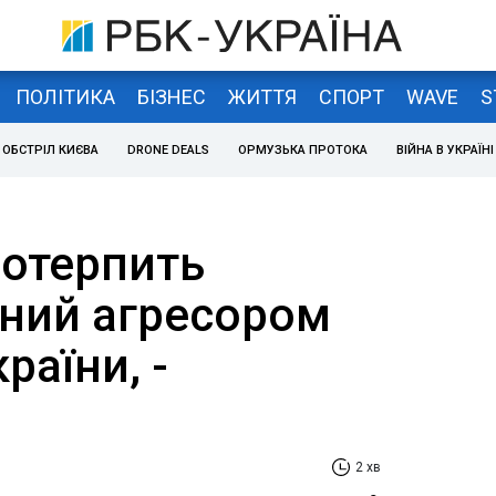
ПОЛІТИКА
БІЗНЕС
ЖИТТЯ
СПОРТ
WAVE
S
ОБСТРІЛ КИЄВА
DRONE DEALS
ОРМУЗЬКА ПРОТОКА
ВІЙНА В УКРАЇНІ
потерпить
ний агресором
раїни, -
2 хв