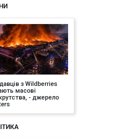
НИ
давців з Wildberries
ають масові
крутства, - джерело
ters
ІТИКА