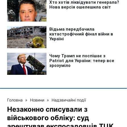
Головна
»
Новини
»
Надзвичайні події
Незаконно списували з
військового обліку: суд
арештував експосадовців ТЦК