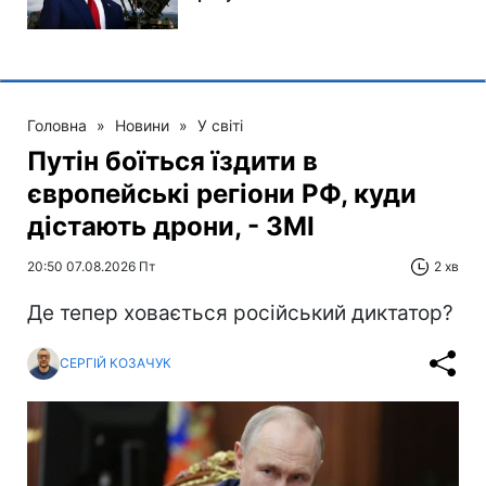
Головна
»
Новини
»
У світі
Путін боїться їздити в
європейські регіони РФ, куди
дістають дрони, - ЗМІ
20:50 07.08.2026 Пт
2 хв
Де тепер ховається російський диктатор?
СЕРГІЙ КОЗАЧУК