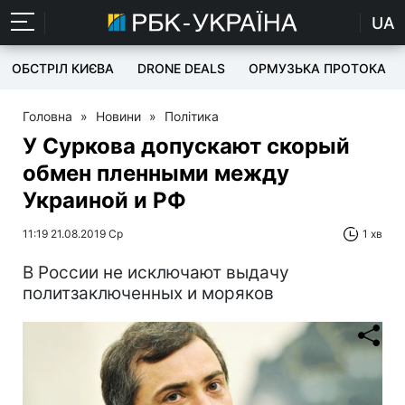
UA
ОБСТРІЛ КИЄВА
DRONE DEALS
ОРМУЗЬКА ПРОТОКА
Головна
»
Новини
»
Політика
У Суркова допускают скорый
обмен пленными между
Украиной и РФ
11:19 21.08.2019 Ср
1 хв
В России не исключают выдачу
политзаключенных и моряков