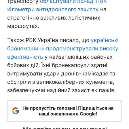
транспорту
облаштували понад 1184
кілометри антидронового захисту
на
стратегічно важливих логістичних
маршрутах.
Також РБК-Україна писало, що
українські
бронемашини продемонстрували високу
ефективність
у найзапекліших районах
бойових дій. Їхні бронекапсули здатні
витримувати удари дронів-камікадзе та
обстріли з великокаліберних кулеметів,
забезпечуючи надійний захист екіпажів.
Не пропустіть головне! Підпишіться на
наші оновлення в Google!
Або читайте нас там, де вам зручно!