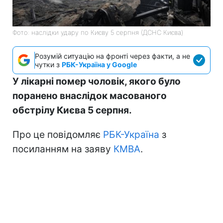
Фото: наслідки удару по Києву 5 серпня (ДСНС Києва)
Розумій ситуацію на фронті через факти, а не
чутки з
РБК-Україна у Google
У лікарні помер чоловік, якого було
поранено внаслідок масованого
обстрілу Києва 5 серпня.
Про це повідомляє
РБК-Україна
з
посиланням на заяву
КМВА
.