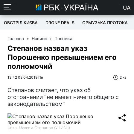
UA
ОБСТРІЛ КИЄВА
DRONE DEALS
ОРМУЗЬКА ПРОТОКА
Головна
»
Новини
»
Політика
Степанов назвал указ
Порошенко превышением его
полномочий
13:42 08.04.2019 Пн
2 хв
Степанов считает, что указ об
отстранении "не имеет ничего общего с
законодательством"
Фото: Максим Степанов (УНИАН)