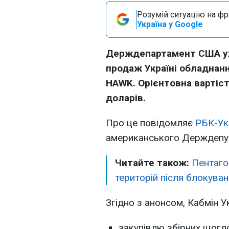
Розумій ситуацію на фро
Україна у Google
Держдепартамент США ух
продаж Україні обладнан
HAWK. Орієнтовна вартіст
доларів.
Про це повідомляє
РБК-Ук
американського Держдепу
Читайте також:
Пентаго
територій після блокуван
Згідно з анонсом, Кабмін У
закупівлю збірних щогло