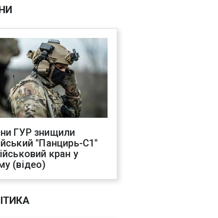
НИ
ни ГУР знищили
ійський "Панцирь-С1"
військовий кран у
му (відео)
ІТИКА