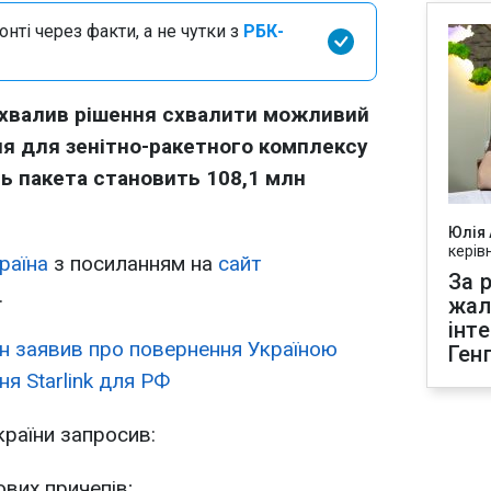
нті через факти, а не чутки з
РБК-
валив рішення схвалити можливий
ня для зенітно-ракетного комплексу
ь пакета становить 108,1 млн
Юлія
керів
раїна
з посиланням на
сайт
За р
.
жал
інт
н заявив про повернення Україною
Ген
ня Starlink для РФ
країни запросив:
вих причепів;