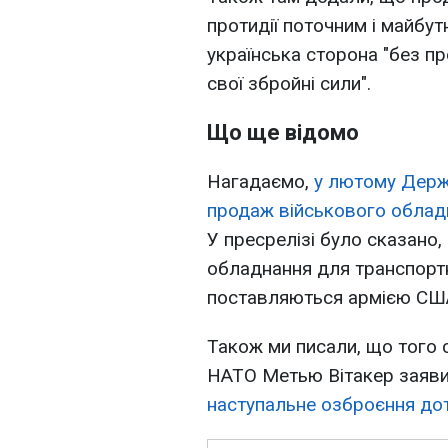
протидії поточним і майбу
українська сторона "без пр
свої збройні сили".
Що ще відомо
Нагадаємо,
у лютому Держ
продаж військового обладн
У пресрелізі було сказано
обладнання для транспортни
поставляються армією СШ
Також ми писали, що того
НАТО Метью Вітакер заяв
наступальне озброєння дот