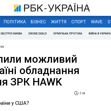
ПОЛІТИКА
БІЗНЕС
ЖИТТЯ
СПОРТ
WAVE
S
ОБСТРІЛ КИЄВА
DRONE DEALS
ОРМУЗЬКА ПРОТОКА
ВІЙНА В УКРАЇНІ
їні
лили можливий
аїні обладнання
для ЗРК HAWK
2 хв
раїни у США?