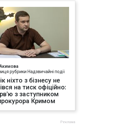
 Акимова
ниця рубрики Надзвичайні події
ік ніхто з бізнесу не
івся на тиск офіційно:
ерв'ю з заступником
прокурора Кримом