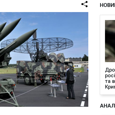
НОВИ
Дро
рос
та 
Кри
АНАЛ