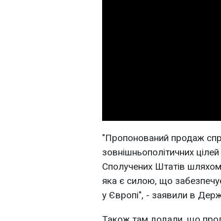
"Пропонований продаж сп
зовнішньополітичних цілей 
Сполучених Штатів шляхом 
яка є силою, що забезпечує
у Європі", - заявили в Держ
Також там додали, що про