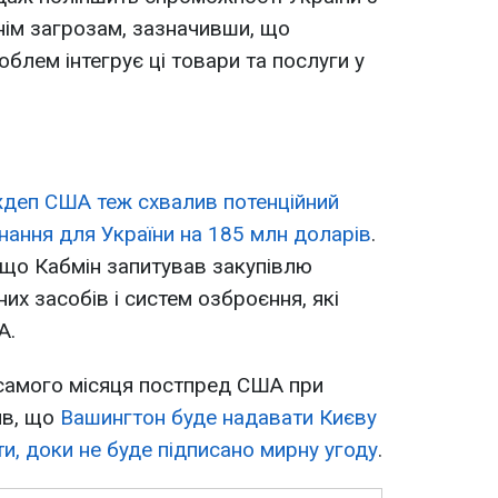
тнім загрозам, зазначивши, що
облем інтегрує ці товари та послуги у
деп США теж схвалив потенційний
ання для України на 185 млн доларів
.
, що Кабмін запитував закупівлю
х засобів і систем озброєння, які
А.
 самого місяця постпред США при
ив, що
Вашингтон буде надавати Києву
и, доки не буде підписано мирну угоду
.