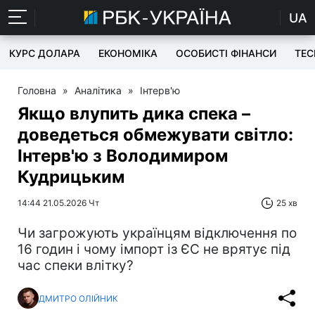
UA
КУРС ДОЛАРА
ЕКОНОМІКА
ОСОБИСТІ ФІНАНСИ
TEC
Головна
»
Аналітика
»
Інтерв'ю
Якщо влупить дика спека –
доведеться обмежувати світло:
Інтерв'ю з Володимиром
Кудрицьким
14:44 21.05.2026 Чт
25 хв
Чи загрожують українцям відключення по
16 годин і чому імпорт із ЄС не врятує під
час спеки влітку?
ДМИТРО ОЛІЙНИК