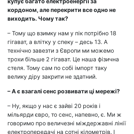
купує багато електроенергії за
кордоном, але перекрити все одно не
виходить. Чому так?
– Тому що взимку нам у пік потрібно 18
гігават, а влітку у спеку – десь 13. А
технічно завезти з Європи ми можемо
трохи більше 2 гігават. Це наша фізична
стеля. Тому сам по собі імпорт таку
велику діру закрити не здатний.
– А є взагалі сенс розвивати ці мережі?
– Ну, якщо у нас є зайві 20 років і
мільярди євро, то сенс, напевно, є. Ми ж
говоримо про величезні міждержавні лінії
електропередачі на сотні кілометрів. І