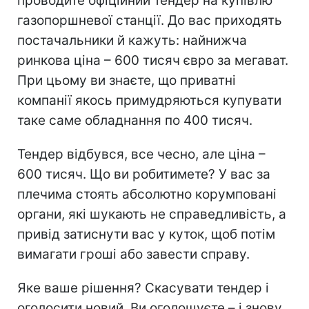
проводите офіційний тендер на купівлю
газопоршневої станції. До вас приходять
постачальники й кажуть: найнижча
ринкова ціна – 600 тисяч євро за мегават.
При цьому ви знаєте, що приватні
компанії якось примудряються купувати
таке саме обладнання по 400 тисяч.
Тендер відбувся, все чесно, але ціна –
600 тисяч. Що ви робитимете? У вас за
плечима стоять абсолютно корумповані
органи, які шукають не справедливість, а
привід затиснути вас у куток, щоб потім
вимагати гроші або завести справу.
Яке ваше рішення? Скасувати тендер і
оголосити новий. Ви оголошуєте – і знову