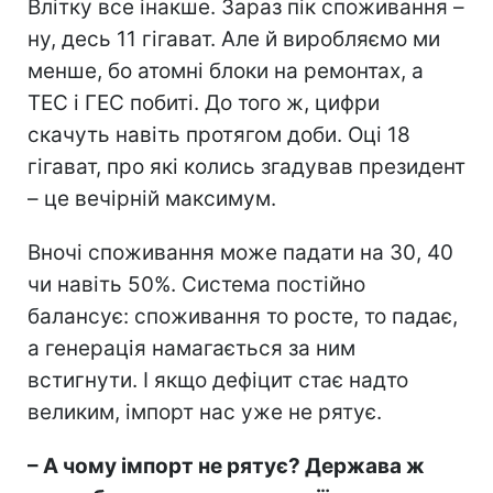
Влітку все інакше. Зараз пік споживання –
ну, десь 11 гігават. Але й виробляємо ми
менше, бо атомні блоки на ремонтах, а
ТЕС і ГЕС побиті. До того ж, цифри
скачуть навіть протягом доби. Оці 18
гігават, про які колись згадував президент
– це вечірній максимум.
Вночі споживання може падати на 30, 40
чи навіть 50%. Система постійно
балансує: споживання то росте, то падає,
а генерація намагається за ним
встигнути. І якщо дефіцит стає надто
великим, імпорт нас уже не рятує.
– А чому імпорт не рятує? Держава ж