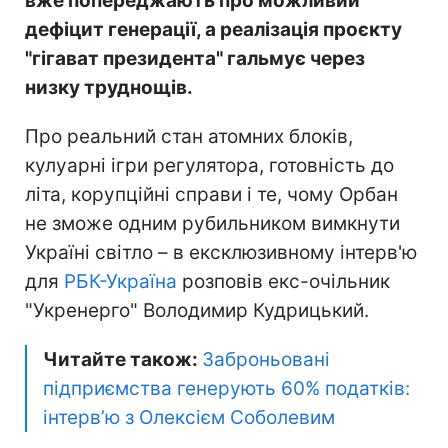
вже попереджають про можливий
дефіцит генерації, а реалізація проєкту
"гігават президента" гальмує через
низку труднощів.
Про реальний стан атомних блоків,
кулуарні ігри регулятора, готовність до
літа, корупційні справи і те, чому Орбан
не зможе одним рубильником вимкнути
Україні світло – в ексклюзивному інтерв'ю
для
РБК-Україна
розповів екс-очільник
"Укренерго" Володимир Кудрицький.
Читайте також:
Заброньовані
підприємства генерують 60% податків:
інтерв’ю з Олексієм Соболевим