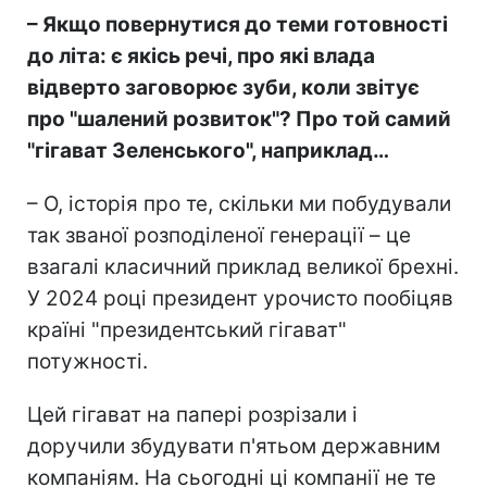
– Якщо повернутися до теми готовності
до літа: є якісь речі, про які влада
відверто заговорює зуби, коли звітує
про "шалений розвиток"? Про той самий
"гігават Зеленського", наприклад…
– О, історія про те, скільки ми побудували
так званої розподіленої генерації – це
взагалі класичний приклад великої брехні.
У 2024 році президент урочисто пообіцяв
країні "президентський гігават"
потужності.
Цей гігават на папері розрізали і
доручили збудувати п'ятьом державним
компаніям. На сьогодні ці компанії не те