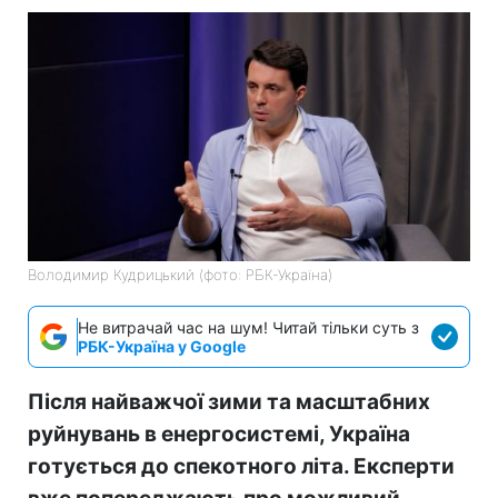
Володимир Кудрицький (фото: РБК-Україна)
Не витрачай час на шум! Читай тільки суть з
РБК-Україна у Google
Після найважчої зими та масштабних
руйнувань в енергосистемі, Україна
готується до спекотного літа. Експерти