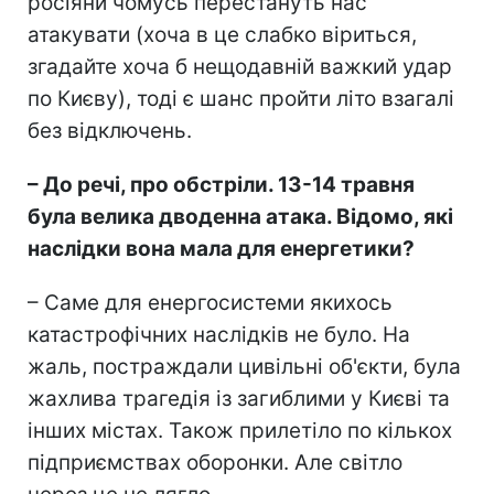
росіяни чомусь перестануть нас
атакувати (хоча в це слабко віриться,
згадайте хоча б нещодавній важкий удар
по Києву), тоді є шанс пройти літо взагалі
без відключень.
– До речі, про обстріли. 13-14 травня
була велика дводенна атака. Відомо, які
наслідки вона мала для енергетики?
– Саме для енергосистеми якихось
катастрофічних наслідків не було. На
жаль, постраждали цивільні об'єкти, була
жахлива трагедія із загиблими у Києві та
інших містах. Також прилетіло по кількох
підприємствах оборонки. Але світло