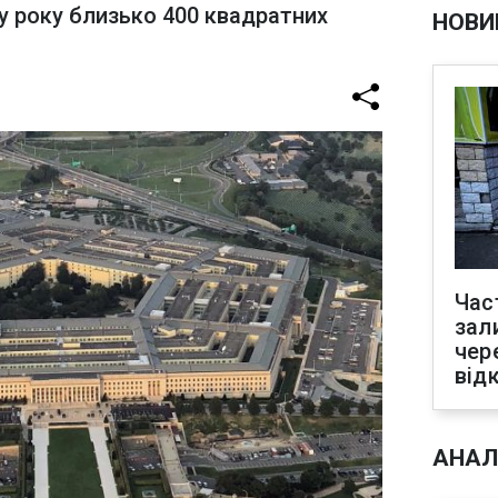
у року близько 400 квадратних
НОВИ
Час
зал
чер
від
АНАЛ