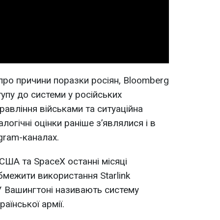
Video
ро причини поразки росіян, Bloomberg
упу до системи у російських
равління військами та ситуаційна
алогічні оцінки раніше з’являлися і в
gram-каналах.
США та SpaceX останні місяці
межити використання Starlink
У Вашингтоні називають систему
аїнської армії.