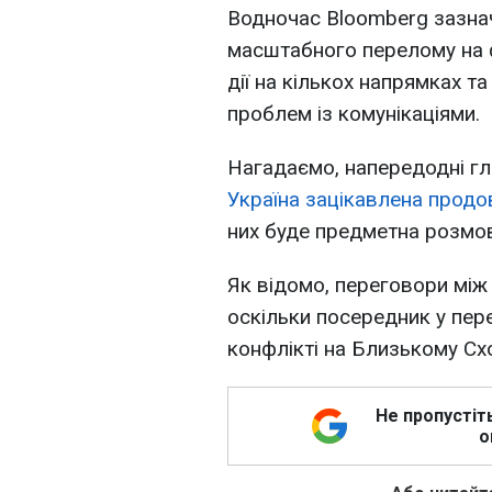
Водночас Bloomberg зазнач
масштабного перелому на ф
дії на кількох напрямках т
проблем із комунікаціями.
Нагадаємо, напередодні гл
Україна зацікавлена продо
них буде предметна розмо
Як відомо, переговори між
оскільки посередник у пе
конфлікті на Близькому Схо
Не пропустіт
о