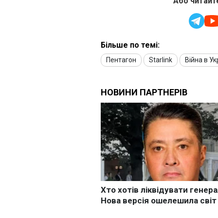
Або читайте
Більше по темі:
Пентагон
Starlink
Війна в Ук