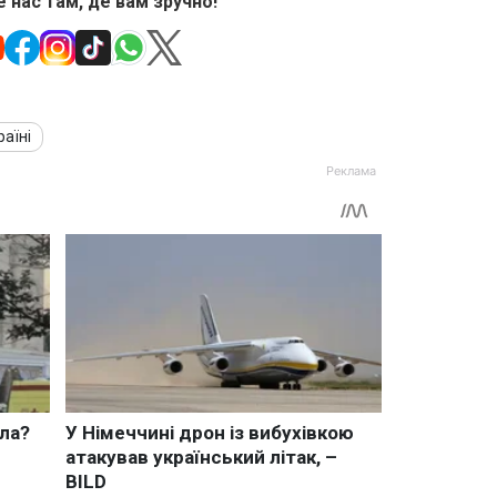
 нас там, де вам зручно!
раїні