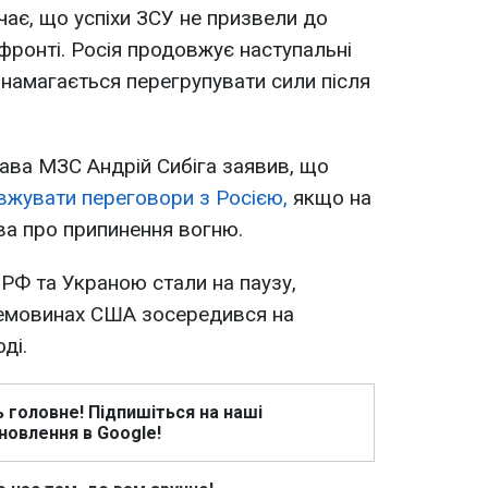
ає, що успіхи ЗСУ не призвели до
ронті. Росія продовжує наступальні
а намагається перегрупувати сили після
ава МЗС Андрій Сибіга заявив, що
вжувати переговори з Росією,
якщо на
ва про припинення вогню.
 РФ та Украною стали на паузу,
ремовинах США зосередився на
ді.
ь головне! Підпишіться на наші
новлення в Google!