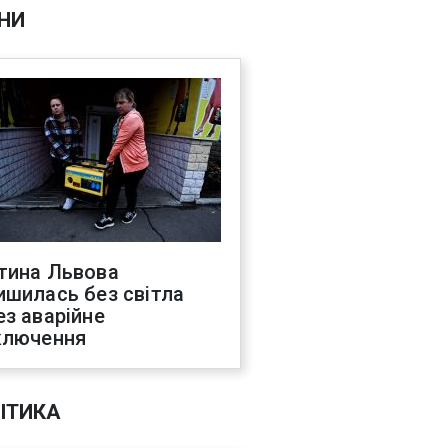
НИ
тина Львова
ишилась без світла
ез аварійне
ключення
ІТИКА