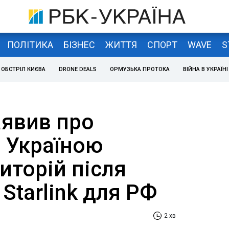
ПОЛІТИКА
БІЗНЕС
ЖИТТЯ
СПОРТ
WAVE
S
ОБСТРІЛ КИЄВА
DRONE DEALS
ОРМУЗЬКА ПРОТОКА
ВІЙНА В УКРАЇНІ
аявив про
 Україною
иторій після
Starlink для РФ
2 хв