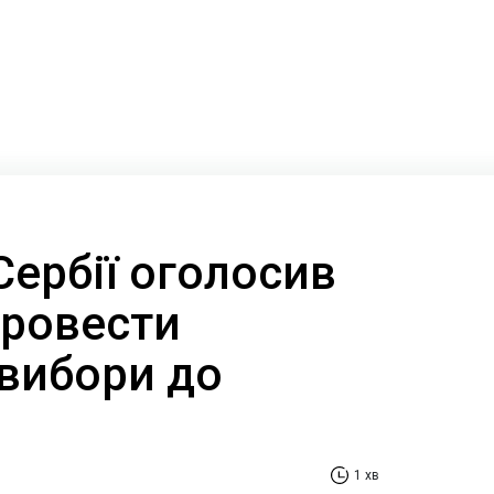
ербії оголосив
провести
 вибори до
1 хв