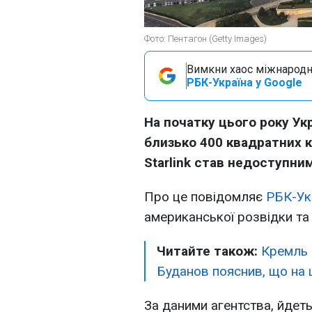
Фото: Пентагон (Getty Images)
Вимкни хаос міжнародн
РБК-Україна у Google
На початку цього року Ук
близько 400 квадратних к
Starlink став недоступним
Про це повідомляє
РБК-Ук
американської розвідки т
Читайте також:
Кремль 
Буданов пояснив, що на 
За даними агентства, йдеть