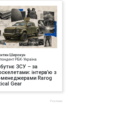
янтин Широкун
пондент РБК-Україна
бутнє ЗСУ – за
оскелетами: інтерв'ю з
-менеджерами Rarog
ical Gear