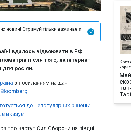
их новин! Отримуй тільки важливе з
раїні вдалось відвоювати в РФ
ілометрів після того, як інтернет
Кост
корес
 для росіян.
Май
екз
раїна
з посиланням на дані
топ
а
Bloomberg
Tact
готується до непопулярних рішень:
це вказує
ся про наступ Сил Оборони на півдні