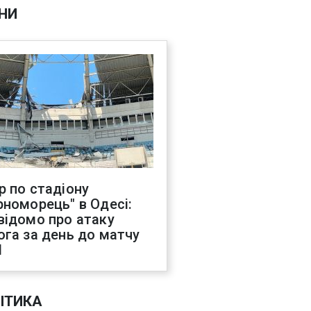
НИ
р по стадіону
рноморець" в Одесі:
відомо про атаку
ога за день до матчу
Л
ІТИКА