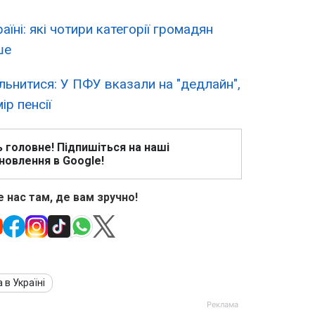
їні: які чотири категорії громадян
ше
льнитися: У ПФУ вказали на "дедлайн",
ір пенсії
ь головне! Підпишіться на наші
новлення в Google!
 нас там, де вам зручно!
 в Україні