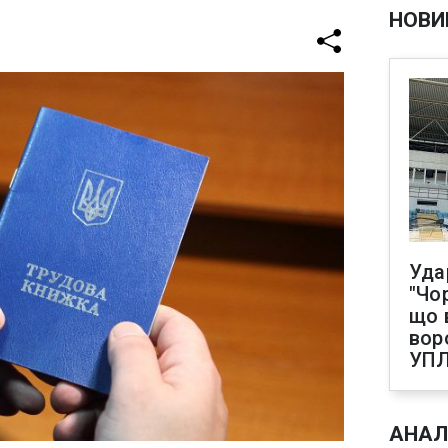
НОВИ
Уда
"Чо
що 
вор
УП
АНАЛ