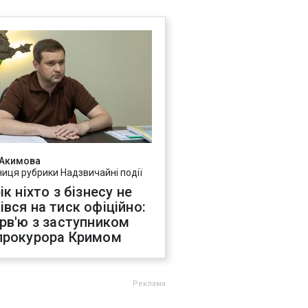
 Акимова
ниця рубрики Надзвичайні події
ік ніхто з бізнесу не
івся на тиск офіційно:
ерв'ю з заступником
прокурора Кримом