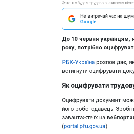
Фото: що буде з трудовою книжкою після
Не витрачай час на шум!
Google
До 10 червня українцям, 
року, потрібно оцифруват
РБК-Україна
розповідає, як
встигнути оцифрувати доку
Як оцифрувати трудов
Оцифрувати документ може 
його роботодавець. Зробіть
завантажте їх на
вебпорта
(
portal.pfu.gov.ua
).