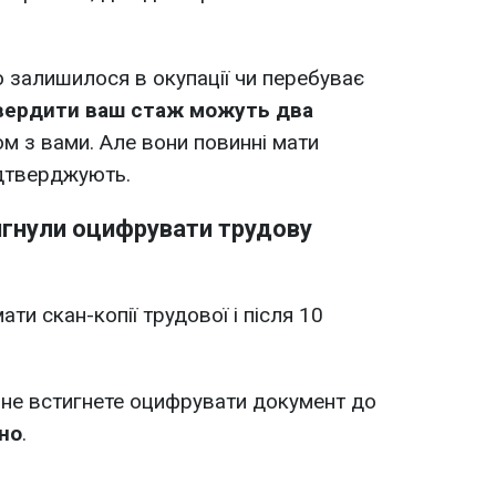
 залишилося в окупації чи перебуває
вердити ваш стаж можуть два
ом з вами. Але вони повинні мати
ідтверджують.
игнули оцифрувати трудову
ти скан-копії трудової і після 10
 не встигнете оцифрувати документ до
но
.