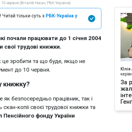
 10 червня (Віталій Носач, РБК-Україна)
 Читай тільки суть з
РБК-Україна у
які почали працювати
до 1 січня 2004
и свої трудові книжки.
 це зробити та що буде, якщо не
мент до 10 червня.
Юлія
керів
За р
у книжку?
жал
інт
як безпосередньо працівник, так і
Ген
 скан-копії своєї трудової книжки та
л Пенсійного фонду України