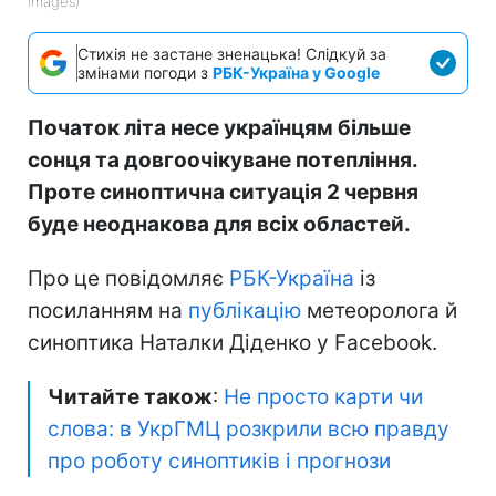
Images)
Стихія не застане зненацька! Слідкуй за
змінами погоди з
РБК-Україна у Google
Початок літа несе українцям більше
сонця та довгоочікуване потепління.
Проте синоптична ситуація 2 червня
буде неоднакова для всіх областей.
Про це повідомляє
РБК-Україна
із
посиланням на
публікацію
метеоролога й
синоптика Наталки Діденко у Facebook.
Читайте також
:
Не просто карти чи
слова: в УкрГМЦ розкрили всю правду
про роботу синоптиків і прогнози