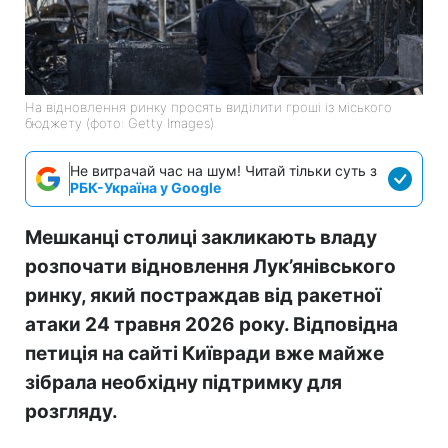
На відновлення ринку просять виділити гроші із міського
бюджету (фото: Getty Images)
Не витрачай час на шум! Читай тільки суть з
РБК-Україна у Google
Мешканці столиці закликають владу
розпочати відновлення Лук’янівського
ринку, який постраждав від ракетної
атаки 24 травня 2026 року. Відповідна
петиція на сайті Київради вже майже
зібрала необхідну підтримку для
розгляду.