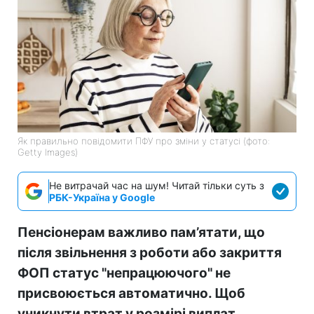
Як правильно повідомити ПФУ про зміни у статусі (фото:
Getty Images)
Не витрачай час на шум! Читай тільки суть з
РБК-Україна у Google
Пенсіонерам важливо пам’ятати, що
після звільнення з роботи або закриття
ФОП статус "непрацюючого" не
присвоюється автоматично. Щоб
уникнути втрат у розмірі виплат,