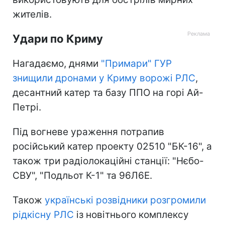
жителів.
Удари по Криму
Нагадаємо, днями
"Примари" ГУР
знищили дронами у Криму ворожі РЛС
,
десантний катер та базу ППО на горі Ай-
Петрі.
Під вогневе ураження потрапив
російський катер проекту 02510 "БК-16", а
також три радіолокаційні станції: "Нєбо-
СВУ", "Подльот К-1" та 96Л6Е.
Також
українські розвідники розгромили
рідкісну РЛС
із новітнього комплексу