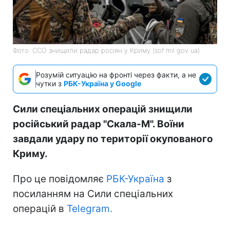
Фото: ССО знищили радар росіян у Криму (sof mil gov ua)
Розумій ситуацію на фронті через факти, а не
чутки з
РБК-Україна у Google
Сили спеціальних операцій знищили
російський радар "Скала-М". Воїни
завдали удару по території окупованого
Криму.
Про це повідомляє
РБК-Україна
з
посиланням на Сили спеціальних
операцій в
Telegram.