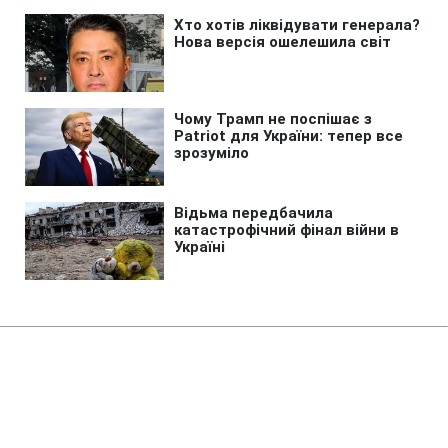
Головна
»
Новини
»
Політика
Понад 90% українських
полонених піддаються