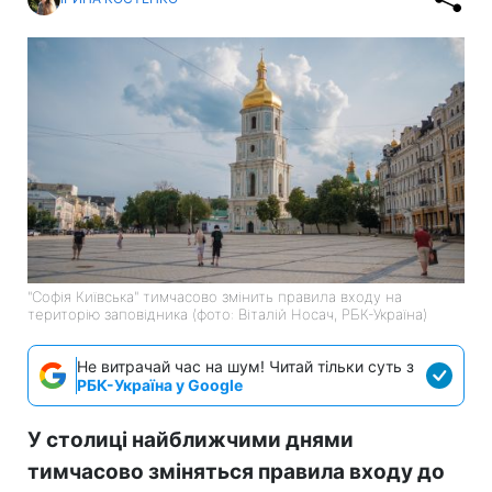
"Софія Київська" тимчасово змінить правила входу на
територію заповідника (фото: Віталій Носач, РБК-Україна)
Не витрачай час на шум! Читай тільки суть з
РБК-Україна у Google
У столиці найближчими днями
тимчасово зміняться правила входу до