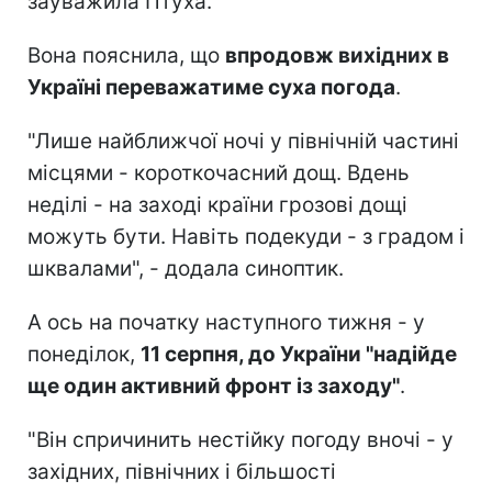
зауважила Птуха.
Вона пояснила, що
впродовж вихідних в
Україні переважатиме суха погода
.
"Лише найближчої ночі у північній частині
місцями - короткочасний дощ. Вдень
неділі - на заході країни грозові дощі
можуть бути. Навіть подекуди - з градом і
шквалами", - додала синоптик.
А ось на початку наступного тижня - у
понеділок,
11 серпня, до України "надійде
ще один активний фронт із заходу"
.
"Він спричинить нестійку погоду вночі - у
західних, північних і більшості