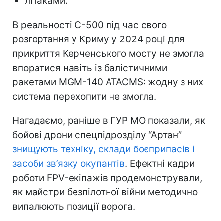
літаками.
В реальності С-500 під час свого
розгортання у Криму у 2024 році для
прикриття Керченського мосту не змогла
впоратися навіть із балістичними
ракетами MGM-140 ATACMS: жодну з них
система перехопити не змогла.
Нагадаємо, раніше в ГУР МО показали, як
бойові дрони спецпідрозділу “Артан”
знищують техніку, склади боєприпасів і
засоби зв’язку окупантів
. Ефектні кадри
роботи FPV-екіпажів продемонстрували,
як майстри безпілотної війни методично
випалюють позиції ворога.