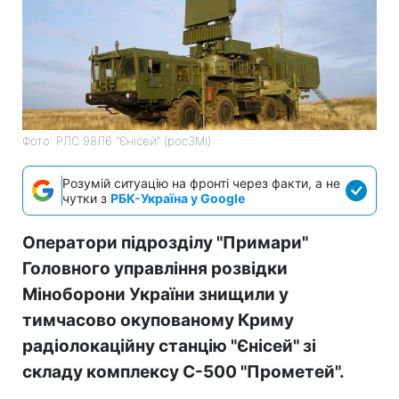
Фото: РЛС 98Л6 "Єнісей" (росЗМІ)
Розумій ситуацію на фронті через факти, а не
чутки з
РБК-Україна у Google
Оператори підрозділу "Примари"
Головного управління розвідки
Міноборони України знищили у
тимчасово окупованому Криму
радіолокаційну станцію "Єнісей" зі
складу комплексу С-500 "Прометей".