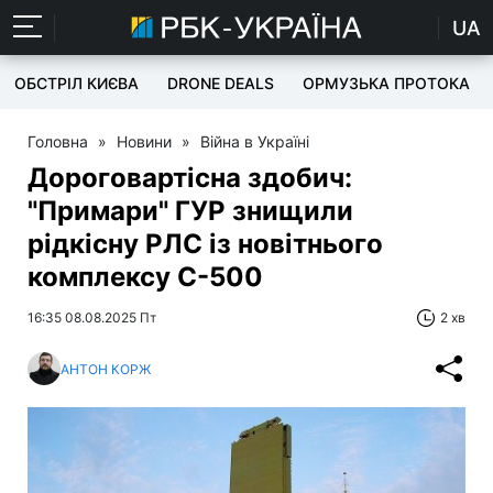
UA
ОБСТРІЛ КИЄВА
DRONE DEALS
ОРМУЗЬКА ПРОТОКА
Головна
»
Новини
»
Війна в Україні
Дороговартісна здобич:
"Примари" ГУР знищили
рідкісну РЛС із новітнього
комплексу С-500
16:35 08.08.2025 Пт
2 хв
АНТОН КОРЖ