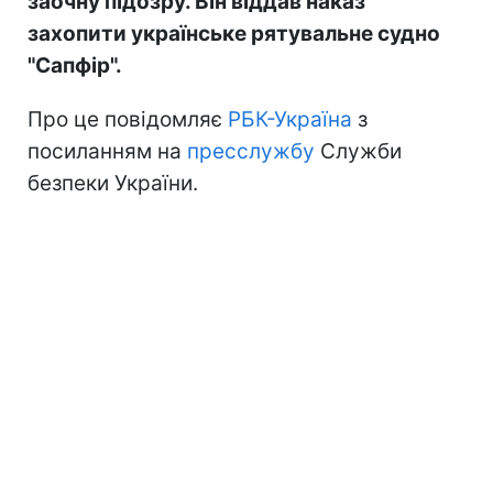
заочну підозру. Він віддав наказ
захопити українське рятувальне судно
"Сапфір".
Про це повідомляє
РБК-Україна
з
посиланням на
пресслужбу
Служби
безпеки України.