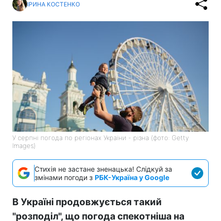
ІРИНА КОСТЕНКО
У серпні погода по регіонах України - різна (фото: Getty
Images)
Стихія не застане зненацька! Слідкуй за
змінами погоди з
РБК-Україна у Google
В Україні продовжується такий
"розподіл", що погода спекотніша на