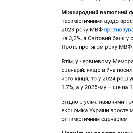
Міжнародний валютний фо
песимістичними щодо зрост
2023 року МВФ
прогнозув
на 3,2%, а Світовий банк у 
Проте протягом року МВ
Втім, у червневому Мемо
сценарій: якщо війна посил
його кінця, то у 2024 році 
1,7%, а у 2025-му – ще на 1
Згідно з усіма наявними п
економіка України зросте м
оптимістичним сценарієм – 