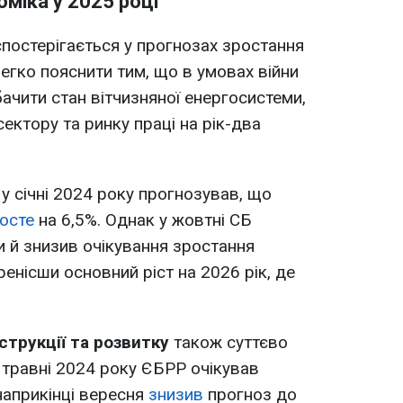
оміка у 2025 році
спостерігається у прогнозах зростання
легко пояснити тим, що в умовах війни
чити стан вітчизняної енергосистеми,
ектору та ринку праці на рік-два
к
у січні 2024 року прогнозував, що
осте
на 6,5%. Однак у жовтні СБ
и й знизив очікування зростання
енісши основний ріст на 2026 рік, де
трукції та розвитку
також суттєво
У травні 2024 року ЄБРР очікував
наприкінці вересня
знизив
прогноз до