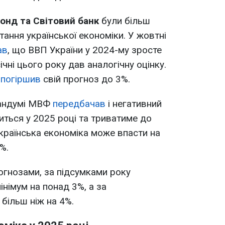
нд та Світовий банк
були більш
ання української економіки. У жовтні
ав
, що ВВП України у 2024-му зросте
січні цього року дав аналогічну оцінку.
Ф
погіршив
свій прогноз до 3%.
рандумі МВФ
передбачав
і негативний
иться у 2025 році та триватиме до
українська
економіка може впасти на
%.
рогнозами, за підсумками року
інімум на понад 3%, а за
більш ніж на 4%.