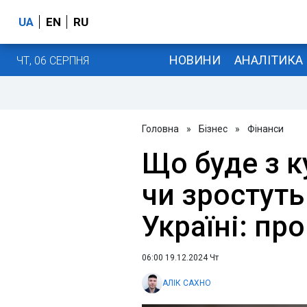
UA
EN
RU
НОВИНИ
АНАЛІТИКА
ЧТ, 06 СЕРПНЯ
Головна
»
Бізнес
»
Фінанси
Що буде з к
чи зростуть
Україні: про
06:00 19.12.2024 Чт
АЛІК САХНО