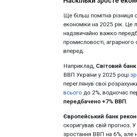
Наскільки зросте екон
Ще більш помітна різниця 
економіки на 2025 рік. Це 
надзвичайно важко передба
промисловості, аграрного с
вперед.
Наприклад,
Світовий бан
ВВП України у 2025 році
зр
переглянув свої розрахунк
всього
до 2%, водночас пер
передбачено +7% ВВП
.
Європейський банк реконс
скоригував свій прогноз. 
зростання ВВП на 6%, але 