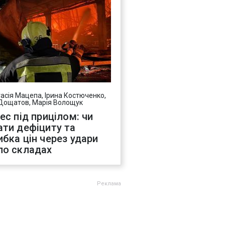
асія Мацепа, Ірина Костюченко,
Дощатов, Марія Волощук
нес під прицілом: чи
ати дефіциту та
ибка цін через удари
по складах