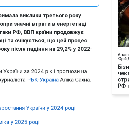
тримала виклики третього року
опри значні втрати в енергетиці
атаки РФ, ВВП країни продовжує
ці та очікується, що цей процес
оку після падіння на 29,2% у 2022-
Анаст
Юрій 
Біз
 України за 2024 рік і прогнози на
чек
стр
 журналіста
РБК-Україна
Аліка Сахна.
РФ 
ростання України у 2024 році
іка у 2025 році