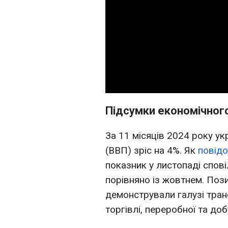
Підсумки економічного
За 11 місяців 2024 року ук
(ВВП) зріс на 4%. Як
повід
показник у листопаді спов
порівняно із жовтнем. Пози
демонстрували галузі транс
торгівлі, переробної та до