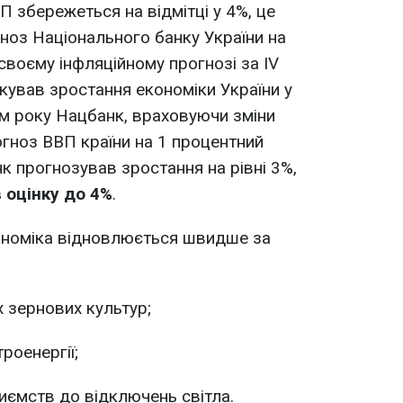
П збережеться на відмітці у 4%, це
ноз Національного банку України на
 своєму інфляційному прогнозі за IV
кував зростання економіки України у
ом року Нацбанк, враховуючи зміни
огноз ВВП країни на 1 процентний
нк прогнозував зростання на рівні 3%,
 оцінку до 4%
.
ономіка відновлюється швидше за
 зернових культур;
роенергії;
иємств до відключень світла.