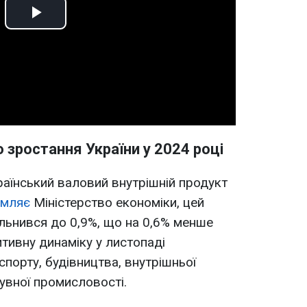
Play
Video
 зростання України у 2024 році
раїнський валовий внутрішній продукт
омляє
Міністерство економіки, цей
ільнився до 0,9%, що на 0,6% менше
тивну динаміку у листопаді
порту, будівництва, внутрішньої
бувної промисловості.