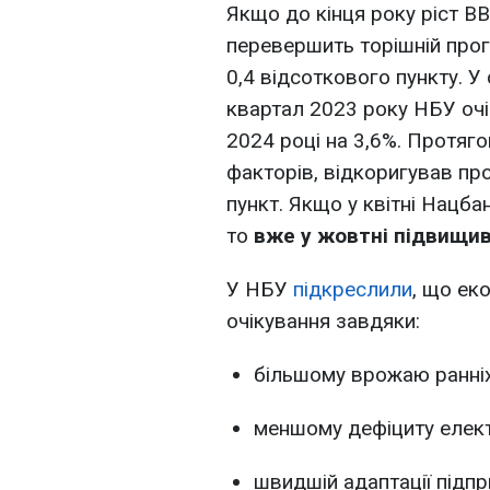
Якщо до кінця року ріст ВВ
перевершить торішній прог
0,4 відсоткового пункту. У
квартал 2023 року НБУ очі
2024 році на 3,6%. Протяг
факторів, відкоригував пр
пункт. Якщо у квітні Нацба
то
вже у жовтні підвищив
У НБУ
підкреслили
, що ек
очікування завдяки:
більшому врожаю ранніх
меншому дефіциту елект
швидшій адаптації підпр