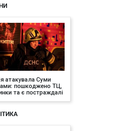
НИ
ія атакувала Суми
ами: пошкоджено ТЦ,
инки та є постраждалі
ІТИКА