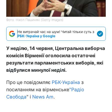
Фото: Нікол Пашинян (Getty Images)
Не витрачай час на шум! Читай тільки суть з
РБК-Україна у Google
У неділю, 14 червня, Центральна виборча
комісія Вірменії оголосила остаточні
результати парламентських виборів, які
відбулися минулої неділі.
Про це повідомляє
РБК-Україна
з
посиланням на вірменське
"Радіо
Свобода
" і
News Am
.