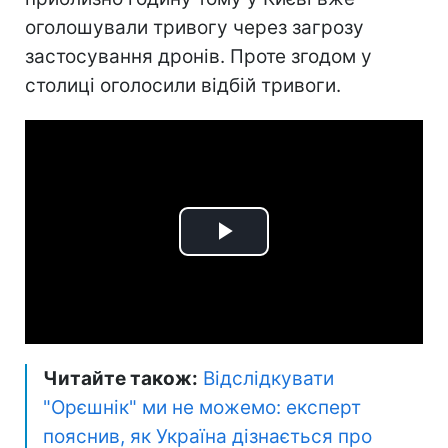
оголошували тривогу через загрозу
застосування дронів. Проте згодом у
столиці оголосили відбій тривоги.
Play
Video
Читайте також:
Відслідкувати
"Орєшнік" ми не можемо: експерт
пояснив, як Україна дізнається про