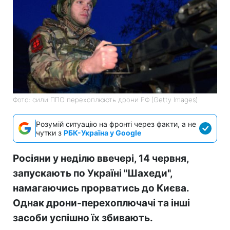
Фото: сили ППО перехоплюють дрони РФ (Getty Images)
Розумій ситуацію на фронті через факти, а не
чутки з
РБК-Україна у Google
Росіяни у неділю ввечері, 14 червня,
запускають по Україні "Шахеди",
намагаючись прорватись до Києва.
Однак дрони-перехоплючачі та інші
засоби успішно їх збивають.