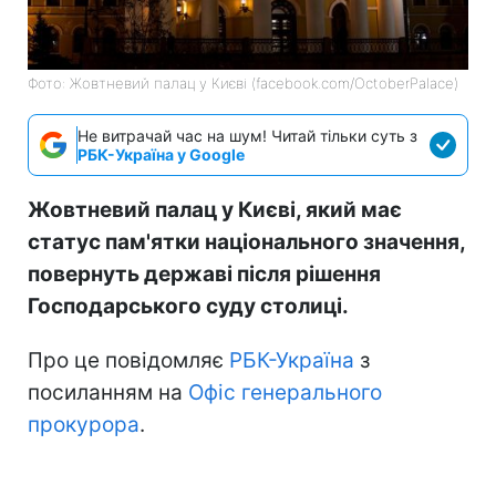
Фото: Жовтневий палац у Києві (facebook.com/OctoberPalace)
Не витрачай час на шум! Читай тільки суть з
РБК-Україна у Google
Жовтневий палац у Києві, який має
статус пам'ятки національного значення,
повернуть державі після рішення
Господарського суду столиці.
Про це повідомляє
РБК-Україна
з
посиланням на
Офіс генерального
прокурора
.