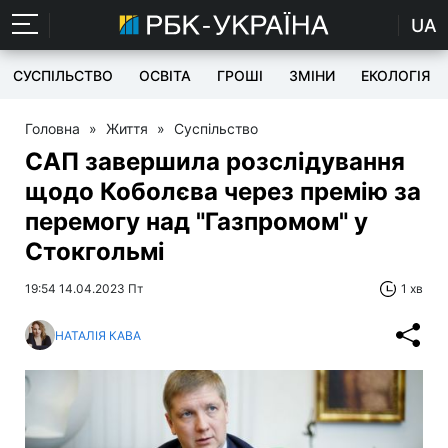
UA
СУСПІЛЬСТВО
ОСВІТА
ГРОШІ
ЗМІНИ
ЕКОЛОГІЯ
Головна
»
Життя
»
Суспільство
САП завершила розслідування
щодо Коболєва через премію за
перемогу над "Газпромом" у
Стокгольмі
19:54 14.04.2023 Пт
1 хв
НАТАЛІЯ КАВА