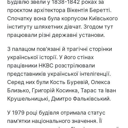
Будівлю звели у 1838-1842 роках за
проєктом архітектора Вікентія Беретті.
Спочатку вона була корпусом Київського
інституту шляхетних дівчат. Згодом тут
працювали різні державні установи.
З палацом пов'язані й трагічні сторінки
української історії. У його стінах
працівники НКВС розстрілювали
представників української інтелігенції.
Серед них були Кость Буревій, Олекса
Близько, Григорій Косинка, Тарас та Іван
Крушельницькі, Дмитро Фальківський.
У 1979 році будівля отримала статус
пам'ятки національного значення. Її