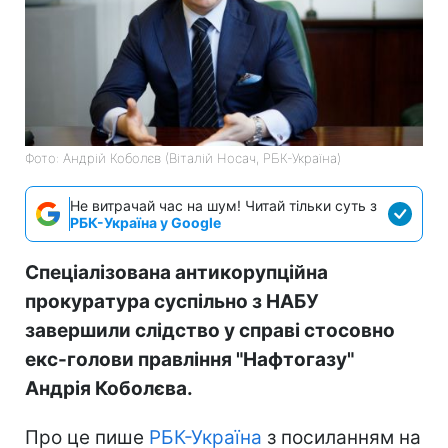
Фото: Андрій Коболєв (Віталій Носач, РБК-Україна)
Не витрачай час на шум! Читай тільки суть з
РБК-Україна у Google
Спеціалізована антикорупційна
прокуратура суспільно з НАБУ
завершили слідство у справі стосовно
екс-голови правління "Нафтогазу"
Андрія Коболєва.
Про це пише
РБК-Україна
з посиланням на