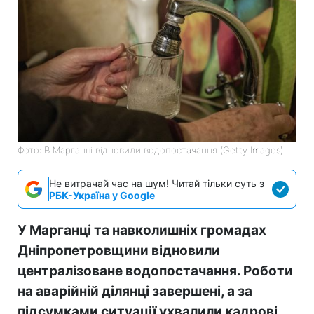
Фото: В Марганці відновили водопостачання (Getty Images)
Не витрачай час на шум! Читай тільки суть з
РБК-Україна у Google
У Марганці та навколишніх громадах
Дніпропетровщини відновили
централізоване водопостачання. Роботи
на аварійній ділянці завершені, а за
підсумками ситуації ухвалили кадрові