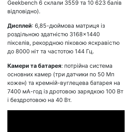
Geekbench 6 склали 3559 та 10 623 балів
відповідно).
Дисплей
: 6,85-дюймова матриця із
роздільною здатністю 3168×1440
пікселів, рекордною піковою яскравістю
до 8000 ніт та частотою 144 Гц.
Камери та батарея
: потрійна система
основних камер (три датчики по 50 Мп
кожен) та кремній-вуглецева батарея на
7400 мА-год із дротовою зарядкою 100 Вт
і бездротовою на 40 Вт.