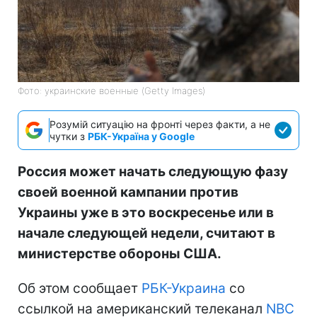
Фото: украинские военные (Getty Images)
Розумій ситуацію на фронті через факти, а не
чутки з
РБК-Україна у Google
Россия может начать следующую фазу
своей военной кампании против
Украины уже в это воскресенье или в
начале следующей недели, считают в
министерстве обороны США.
Об этом сообщает
РБК-Украина
со
ссылкой на американский телеканал
NBC