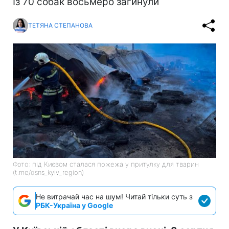
Із 70 собак восьмеро загинули
ТЕТЯНА СТЕПАНОВА
Фото: під Києвом сталася пожежа у притулку для тварин
(t.me/dsns_kyiv_region)
Не витрачай час на шум! Читай тільки суть з
РБК-Україна у Google