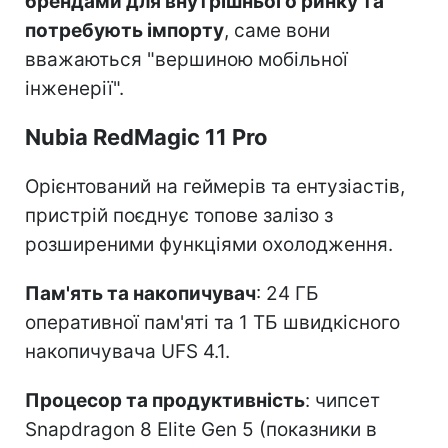
брендами для внутрішнього ринку та
потребують імпорту
, саме вони
вважаються "вершиною мобільної
інженерії".
Nubia RedMagic 11 Pro
Орієнтований на геймерів та ентузіастів,
пристрій поєднує топове залізо з
розширеними функціями охолодження.
Пам'ять та накопичувач
: 24 ГБ
оперативної пам'яті та 1 ТБ швидкісного
накопичувача UFS 4.1.
Процесор та продуктивність
: чипсет
Snapdragon 8 Elite Gen 5 (показники в