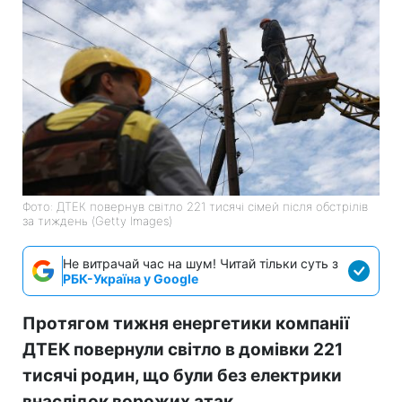
Фото: ДТЕК повернув світло 221 тисячі сімей після обстрілів
за тиждень (Getty Images)
Не витрачай час на шум! Читай тільки суть з
РБК-Україна у Google
Протягом тижня енергетики компанії
ДТЕК повернули світло в домівки 221
тисячі родин, що були без електрики
внаслідок ворожих атак.