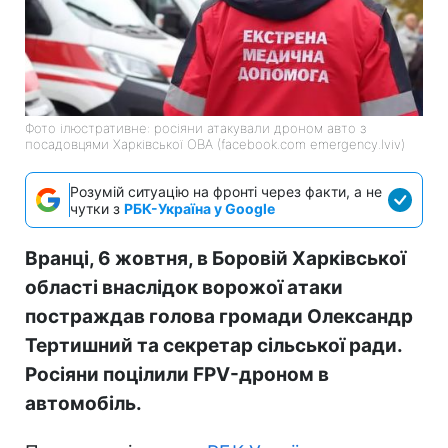
Фото ілюстративне: росіяни атакували дроном авто з
посадовцями Харківської ОВА (facebook.com emergency.lviv)
Розумій ситуацію на фронті через факти, а не
чутки з
РБК-Україна у Google
Вранці, 6 жовтня, в Боровій Харківської
області внаслідок ворожої атаки
постраждав голова громади Олександр
Тертишний та секретар сільської ради.
Росіяни поцілили FPV-дроном в
автомобіль.