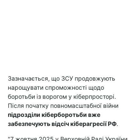
Зазначається, що ЗСУ продовжують
нарощувати спроможності щодо
боротьби із ворогом у кіберпросторі.
Після початку повномасштабної війни
підрозділи кіберборотьби вже
забезпечують відсіч кіберагресії РФ
.
"7 жовтня 2025 у Верховній Раді України