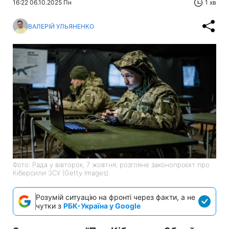
16:22 06.10.2025 Пн
1 хв
ВАЛЕРІЙ УЛЬЯНЕНКО
Фото: Рада у вівторок, 7 жовтня, розгляне законопроєкт про
Кіберсили ЗСУ (Getty Images)
Розумій ситуацію на фронті через факти, а не
чутки з
РБК-Україна у Google