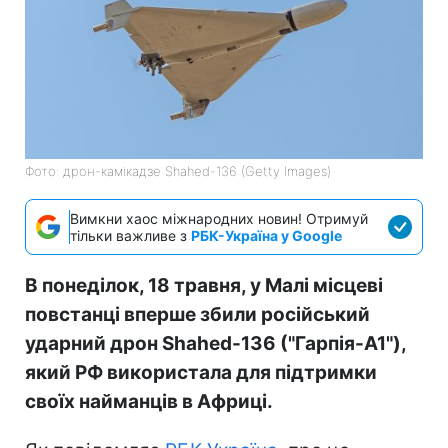
Фото: дрон-камікадзе Shahed-136 (Getty Images)
Вимкни хаос міжнародних новин! Отримуй
тільки важливе з
РБК-Україна у Google
В понеділок, 18 травня, у Малі місцеві
повстанці вперше збили російський
ударний дрон Shahed-136 ("Гарпія-А1"),
який РФ використала для підтримки
своїх найманців в Африці.