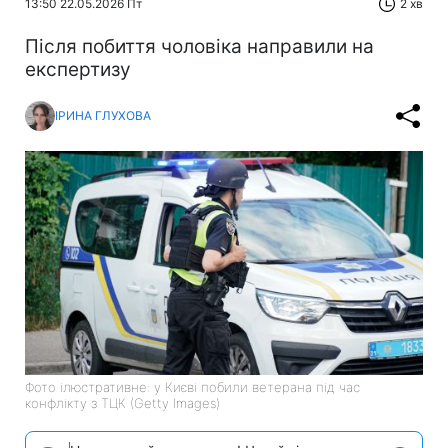
13:50 22.05.2026 Пт
2 хв
Після побиття чоловіка направили на
експертизу
ІРИНА ГЛУХОВА
Фото ілюстративне: у Києві побили ветерана під час
конфлікту з ТЦК (Getty Images)