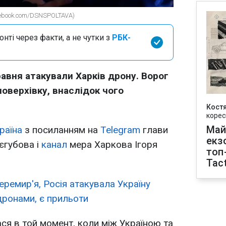
cebook.com/DSNSPOLTAVA)
нті через факти, а не чутки з
РБК-
равня атакували Харків дрону. Ворог
оверхівку, внаслідок чого
Кост
корес
Май
раїна
з посиланням на
Telegram
глави
екз
єгубова і
канал
мера Харкова Ігоря
топ
Tact
еремир'я, Росія атакувала Україну
дронами, є прильоти
ся в той момент, коли між Україною та