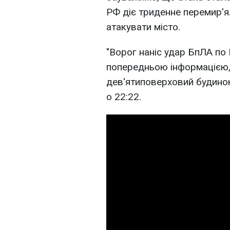
РФ діє триденне перемир'я
атакувати місто.
"Ворог наніс удар БпЛА по
попередньою інформацією,
дев'ятиповерховий будинок
о 22:22.