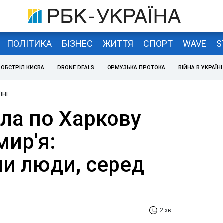
ПОЛІТИКА
БІЗНЕС
ЖИТТЯ
СПОРТ
WAVE
S
ОБСТРІЛ КИЄВА
DRONE DEALS
ОРМУЗЬКА ПРОТОКА
ВІЙНА В УКРАЇНІ
їні
ла по Харкову
мир'я:
и люди, серед
2 хв