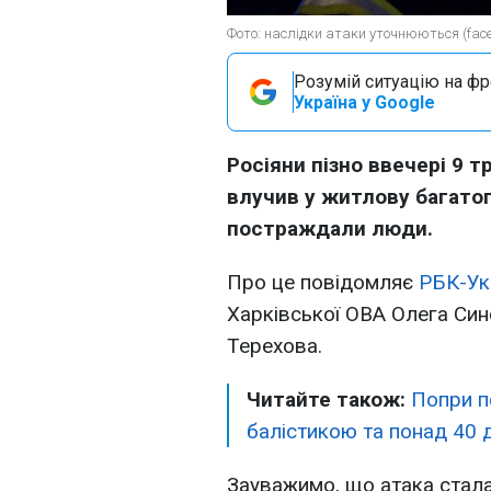
Фото: наслідки атаки уточнюються (fa
Розумій ситуацію на фро
Україна у Google
Росіяни пізно ввечері 9 т
влучив у житлову багатоп
постраждали люди.
Про це повідомляє
РБК-Ук
Харківської ОВА Олега Син
Терехова.
Читайте також:
Попри п
балістикою та понад 40 
Зауважимо, що атака стала