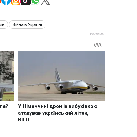
ків
Війна в Україні