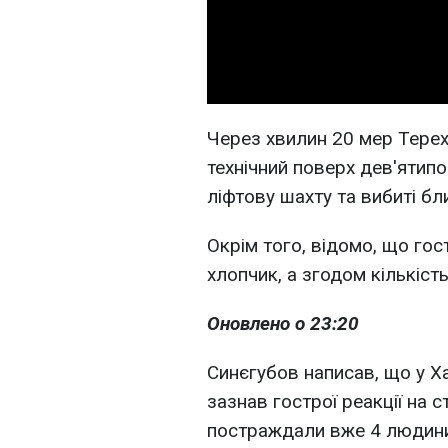
Через хвилин 20 мер Терех
технічний поверх дев'ятип
ліфтову шахту та вибиті бл
Окрім того, відомо, що гост
хлопчик, а згодом кількіс
Оновлено о 23:20
Синєгубов написав, що у Х
зазнав гострої реакції на 
постраждали вже 4 людини