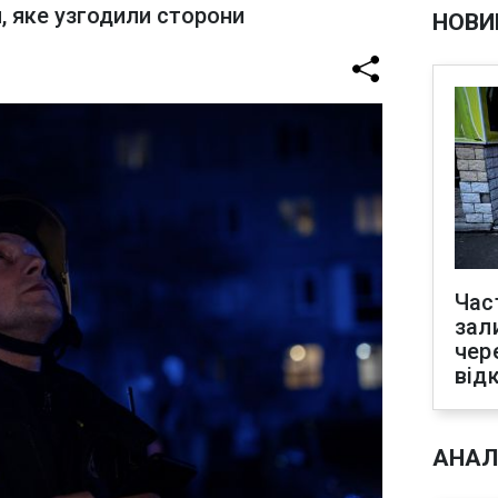
, яке узгодили сторони
НОВИ
Час
зал
чер
від
АНАЛ