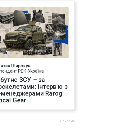
янтин Широкун
пондент РБК-Україна
бутнє ЗСУ – за
оскелетами: інтерв'ю з
-менеджерами Rarog
ical Gear