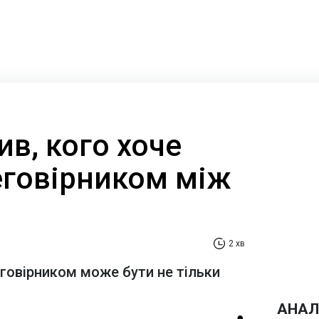
ив, кого хоче
еговірником між
2 хв
еговірником може бути не тільки
АНАЛ