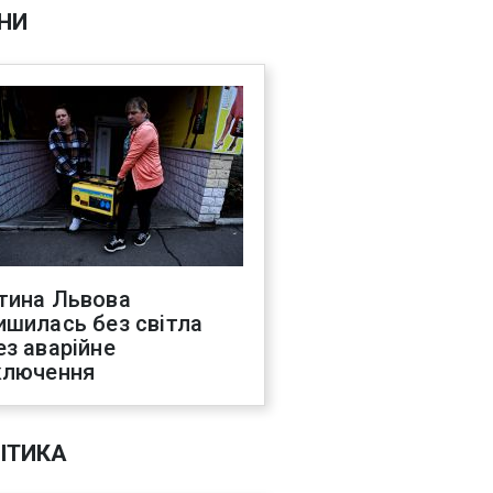
НИ
тина Львова
ишилась без світла
ез аварійне
ключення
ІТИКА