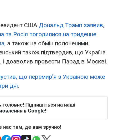
президент США
Дональд Трамп заявив,
на та Росія погодилися на триденне
ла
, а також на обмін полоненими.
нський також підтвердив, що Україна
, і дозволив провести Парад в Москві.
пустив, що перемир'я з Україною може
три дні
.
ь головне! Підпишіться на наші
новлення в Google!
 нас там, де вам зручно!