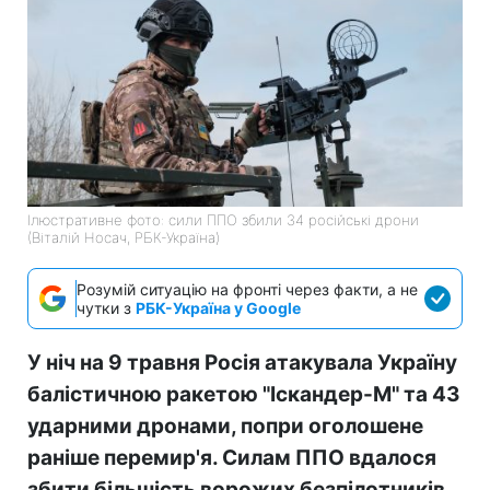
Ілюстративне фото: сили ППО збили 34 російські дрони
(Віталій Носач, РБК-Україна)
Розумій ситуацію на фронті через факти, а не
чутки з
РБК-Україна у Google
У ніч на 9 травня Росія атакувала Україну
балістичною ракетою "Іскандер-М" та 43
ударними дронами, попри оголошене
раніше перемир'я. Силам ППО вдалося
збити більшість ворожих безпілотників.