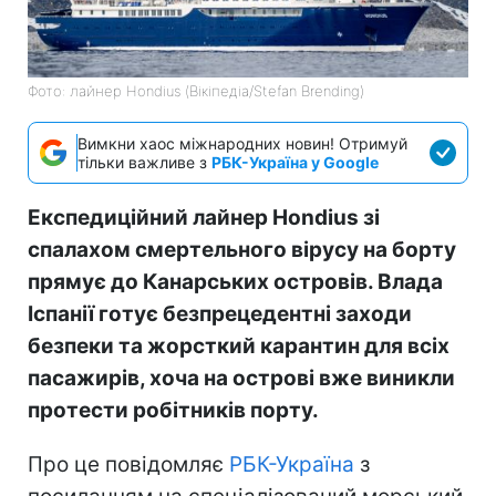
Фото: лайнер Hondius (Вікіпедіа/Stefan Brending)
Вимкни хаос міжнародних новин! Отримуй
тільки важливе з
РБК-Україна у Google
Експедиційний лайнер Hondius зі
спалахом смертельного вірусу на борту
прямує до Канарських островів. Влада
Іспанії готує безпрецедентні заходи
безпеки та жорсткий карантин для всіх
пасажирів, хоча на острові вже виникли
протести робітників порту.
Про це повідомляє
РБК-Україна
з