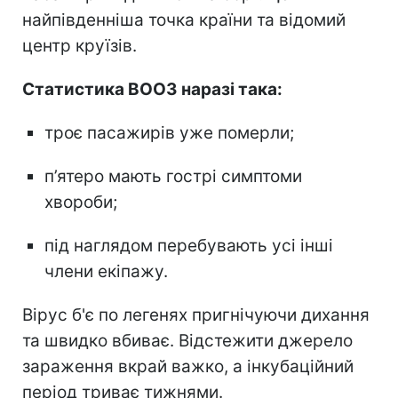
найпівденніша точка країни та відомий
центр круїзів.
Статистика ВООЗ наразі така:
троє пасажирів уже померли;
п’ятеро мають гострі симптоми
хвороби;
під наглядом перебувають усі інші
члени екіпажу.
Вірус б'є по легенях пригнічуючи дихання
та швидко вбиває. Відстежити джерело
зараження вкрай важко, а інкубаційний
період триває тижнями.