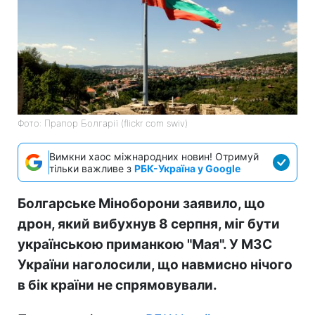
Фото: Прапор Болгарії (flickr com swiv)
Вимкни хаос міжнародних новин! Отримуй
тільки важливе з
РБК-Україна у Google
Болгарське Міноборони заявило, що
дрон, який вибухнув 8 серпня, міг бути
українською приманкою "Мая". У МЗС
України наголосили, що навмисно нічого
в бік країни не спрямовували.