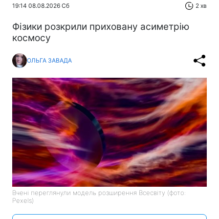
19:14 08.08.2026 Сб
2 хв
Фізики розкрили приховану асиметрію
космосу
ОЛЬГА ЗАВАДА
Вчені переглянули модель розширення Всесвіту (фото:
Pexels)