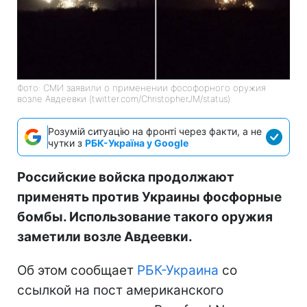
Фото: СМИ заявили о применении фософорного оружия
возле Авдеевки (twitter.com/ChristopherJM/status)
Розумій ситуацію на фронті через факти, а не
чутки з
РБК-Україна у Google
Российские войска продолжают
применять против Украины фосфорные
бомбы. Использование такого оружия
заметили возле Авдеевки.
Об этом сообщает
РБК-Украина
со
ссылкой на пост американского