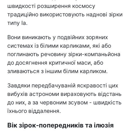
швидкості розширення космосу
традиційно використовують наднові зірки
типу Ia.
Вони виникають у подвійних зоряних
системах із білими карликами, які або
поглинають речовину зірки-компаньйона
до досягнення критичної маси, або
зливаються з іншим білим карликом.
Завдяки передбачуваній яскравості цих
вибухів астрономи вираховують відстань
до них, а за червоним зсувом - швидкість
їхнього віддалення.
Вік зірок-попередників та ілюзія