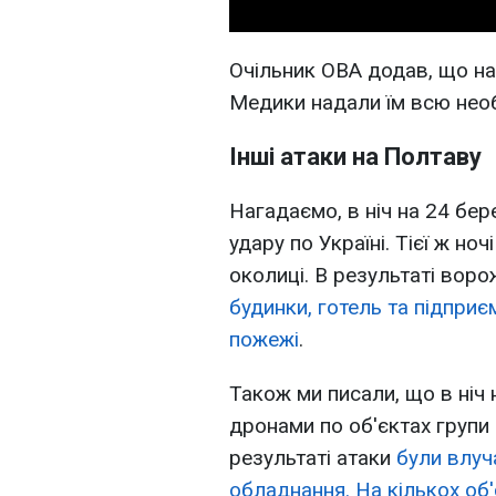
Очільник ОВА додав, що на
Медики надали їм всю необ
Інші атаки на Полтаву
Нагадаємо, в ніч на 24 бе
удару по Україні. Тієї ж ноч
околиці. В результаті вор
будинки, готель та підприє
пожежі
.
Також ми писали, що в ніч
дронами по об'єктах групи 
результаті атаки
були влуч
обладнання. На кількох об