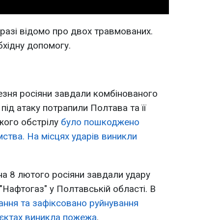
разі відомо про двох травмованих.
хідну допомогу.
резня росіяни завдали комбінованого
і під атаку потрапили Полтава та її
ожого обстрілу
було пошкоджено
мства. На місцях ударів виникли
 на 8 лютого росіяни завдали удару
"Нафтогаз" у Полтавській області. В
ання та зафіксовано руйнування
'єктах виникла пожежа
.