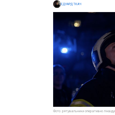
ЕДУАРД ТКАЧ
Фото: рятувальники оперативно ліквід