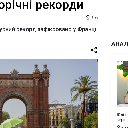
орічні рекорди
3 хв
рний рекорд зафіксовано у Франції
АНАЛ
Юлія
керів
За р