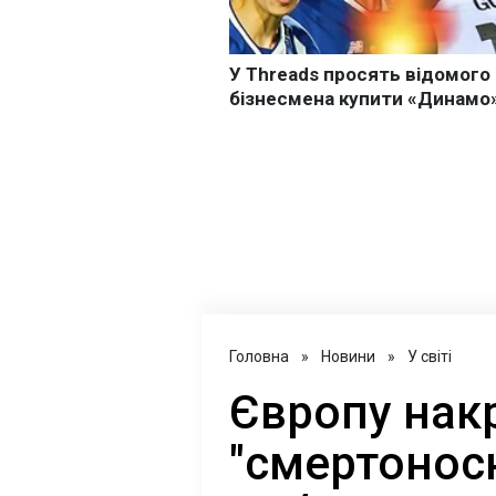
Головна
»
Новини
»
У світі
Європу нак
"смертоносн