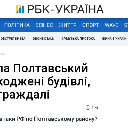
ПОЛІТИКА
БІЗНЕС
ЖИТТЯ
СПОРТ
WAVE
S
ОБСТРІЛ КИЄВА
DRONE DEALS
ОРМУЗЬКА ПРОТОКА
ВІЙНА В УКРАЇНІ
їні
ла Полтавський
оджені будівлі,
страждалі
1 хв
 атаки РФ по Полтавському району?