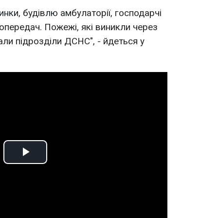
нки, будівлю амбулаторії, господарчі
тропередач. Пожежі, які виникли через
али підрозділи ДСНС", - йдеться у
Play
Video