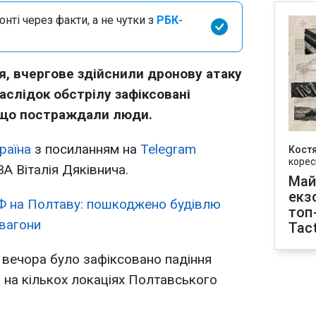
нті через факти, а не чутки з
РБК-
ня, вчергове здійснили дронову атаку
аслідок обстрілу зафіксовані
 що постраждали люди.
раїна
з посиланням на
Telegram
Кост
корес
А Віталія Дяківнича.
Май
екз
Ф на Полтаву: пошкоджено будівлю
топ
 вагони
Tact
 вечора було зафіксовано падіння
в на кількох локаціях Полтавського