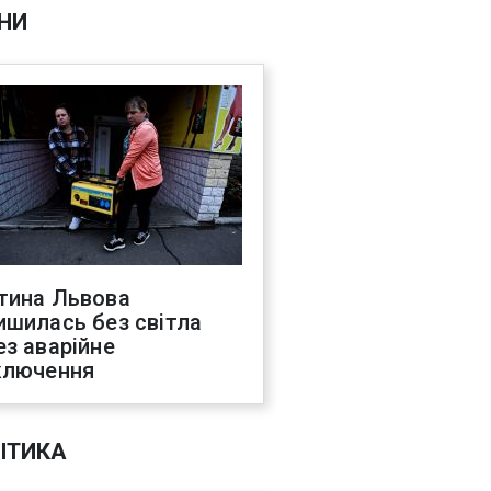
НИ
тина Львова
ишилась без світла
ез аварійне
ключення
ІТИКА