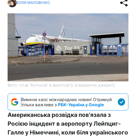
ЮЛІЯ МАЛОВІЧКО
Фото: літак "Антонов" в аеропорту (з відкритих джерел)
Вимкни хаос міжнародних новин! Отримуй
тільки важливе з
РБК-Україна у Google
Американська розвідка пов'язала з
Росією інцидент в аеропорту Лейпциг-
Галле у Німеччині, коли біля українського