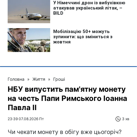
Головна
»
Життя
»
Гроші
НБУ випустить пам'ятну монету
на честь Папи Римського Іоанна
Павла II
23:39 07.08.2026 Пт
3 хв
Чи чекати монету в обігу вже цьогоріч?