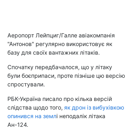
Аеропорт Лейпциг/Галле авіакомпанія
"Антонов" регулярно використовує як
базу для своїх вантажних літаків.
Спочатку передбачалося, що у літаку
були боєприпаси, проте пізніше цю версію
спростували.
РБК-Україна писало про кілька версій
слідства щодо того,
як дрон із вибухівкою
опинився на земл
і неподалік літака
Ан-124.