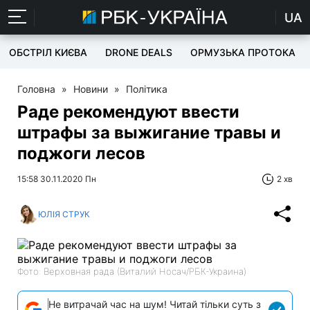
UA
ОБСТРІЛ КИЄВА
DRONE DEALS
ОРМУЗЬКА ПРОТОКА
Головна
»
Новини
»
Політика
Раде рекомендуют ввести
штрафы за выжигание травы и
поджоги лесов
15:58 30.11.2020 Пн
2 хв
ЮЛІЯ СТРУК
Фото: Верховная рада (Виталий Носач/РБК-Украина)
Не витрачай час на шум! Читай тільки суть з