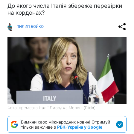
До якого числа Італія збереже перевірки
на кордонах?
ПИЛИП БОЙКО
Фото: прем'єрка Італії Джорджа Мелоні (Flickr)
Вимкни хаос міжнародних новин! Отримуй
тільки важливе з
РБК-Україна у Google