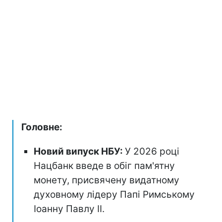
Головне:
Новий випуск НБУ:
У 2026 році
Нацбанк введе в обіг пам'ятну
монету, присвячену видатному
духовному лідеру Папі Римському
Іоанну Павлу II.