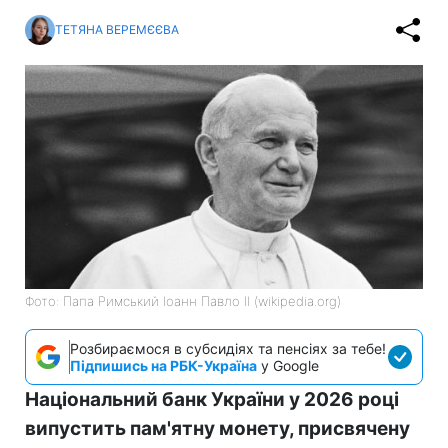
ТЕТЯНА ВЕРЕМЄЄВА
Фото: Папа Римський Іоанн Павло II (wikipedia.org)
Розбираємося в субсидіях та пенсіях за тебе!
Підпишись на РБК-Україна
у Google
Національний банк України у 2026 році
випустить пам'ятну монету, присвячену