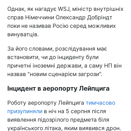
Однак, як нагадує WSJ, міністр внутрішніх
справ Німеччини Олександр Добріндт
поки не називав Росію серед можливих
винуватців.
За його словами, розслідування має
встановити, чи до інциденту були
причетні іноземні держави, а саму НП він
назвав "новим сценарієм загрози".
Інцидент в аеропорту Лейпцига
Роботу аеропорту Лейпцига
тимчасово
призупиняли
в ніч на 5 серпня після
виявлення підозрілого предмета біля
українського літака, яким виявився дрон.