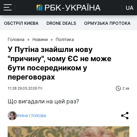
UA
ОБСТРІЛ КИЄВА
DRONE DEALS
ОРМУЗЬКА ПРОТОКА
Головна
»
Новини
»
Політика
У Путіна знайшли нову
"причину", чому ЄС не може
бути посередником у
переговорах
11:28 29.05.2026 Пт
2 хв
Що вигадали на цей раз?
ІРИНА ГЛУХОВА