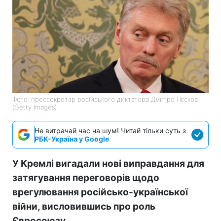
Фото: прессекретар російського диктатора Дмитро Пєсков
(Getty Images)
Не витрачай час на шум! Читай тільки суть з
РБК-Україна у Google
У Кремлі вигадали нові виправдання для
затягування переговорів щодо
врегулювання російсько-української
війни, висловившись про роль
Євросоюзу.