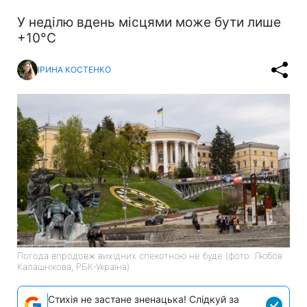
У неділю вдень місцями може бути лише
+10°С
ІРИНА КОСТЕНКО
Погода впродовж вихідних спекотною не буде (фото: Любов
Калашнікова, РБК-Україна)
Стихія не застане зненацька! Слідкуй за