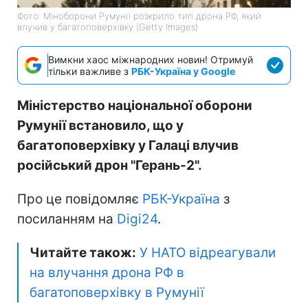
Фото: Міноборони Румунії розкрило тип дрона РФ, який
влучив у багатоповерхівку (Getty Images)
Вимкни хаос міжнародних новин! Отримуй
тільки важливе з
РБК-Україна у Google
Міністерство національної оборони
Румунії встановило, що у
багатоповерхівку у Галаці влучив
російський дрон "Герань-2".
Про це повідомляє
РБК-Україна
з
посиланням на
Digi24
.
Читайте також:
У НАТО відреагували
на влучання дрона РФ в
багатоповерхівку в Румунії