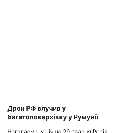
Дрон РФ влучив у
багатоповерхівку у Румунії
Нагадаємо, у ніч на 29 травня Росія