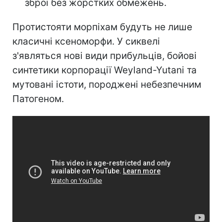
зброї без жорстких обмежень.
Протистояти морпіхам будуть не лише
класичні ксеноморфи. У сиквелі
з'являться нові види прибульців, бойові
синтетики корпорації Weyland-Yutani та
мутовані істоти, породжені небезпечним
Патогеном.