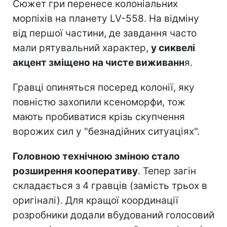
Сюжет гри перенесе колоніальних
морпіхів на планету LV-558. На відміну
від першої частини, де завдання часто
мали рятувальний характер,
у сиквелі
акцент зміщено на чисте виживанн
я.
Гравці опиняться посеред колонії, яку
повністю захопили ксеноморфи, тож
мають пробиватися крізь скупчення
ворожих сил у "безнадійних ситуаціях".
Головною технічною зміною стало
розширення кооперативу
. Тепер загін
складається з 4 гравців (замість трьох в
оригіналі). Для кращої координації
розробники додали вбудований голосовий