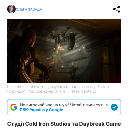
ОЛЬГА ЗАВАДА
Розробники обіцяють здивувати фанатів всесвіту "Чужих"
(скриншот: YouTube-канал Aliens: Fireteam Elite 2)
Не витрачай час на шум! Читай тільки суть з
РБК-Україна у Google
Студії Cold Iron Studios та Daybreak Game