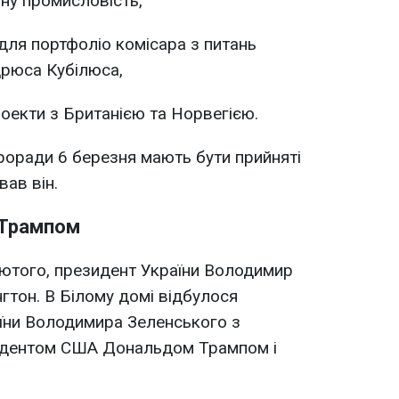
ну промисловість,
для портфоліо комісара з питань
дрюса Кубілюса,
роекти з Британією та Норвегією.
вроради 6 березня мають бути прийняті
вав він.
 Трампом
лютого, президент України Володимир
гтон. В Білому домі відбулося
аїни Володимира Зеленського з
идентом США Дональдом Трампом і