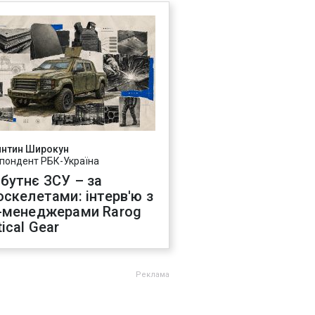
янтин Широкун
пондент РБК-Україна
бутнє ЗСУ – за
оскелетами: інтерв'ю з
-менеджерами Rarog
ical Gear