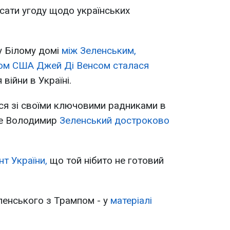
сати угоду щодо українських
у Білому домі
між Зеленським,
ом США Джей Ді Венсом сталася
війни в Україні.
ся зі своїми ключовими радниками в
іше Володимир
Зеленський достроково
т України,
що той нібито не готовий
ленського з Трампом - у
матеріалі