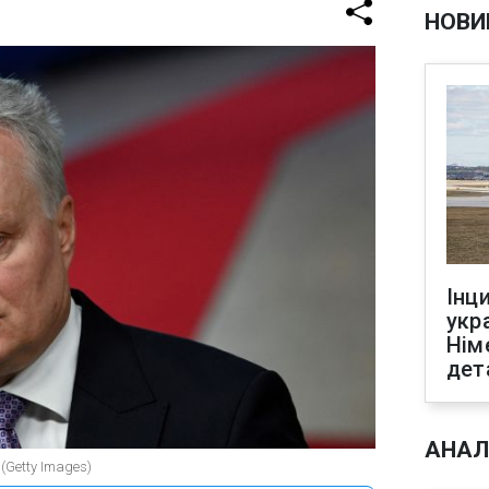
НОВИ
Інц
укр
Нім
дет
АНАЛ
(Getty Images)