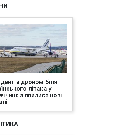
НИ
идент з дроном біля
аїнського літака у
еччині: з'явилися нові
алі
ІТИКА