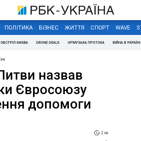
ПОЛІТИКА
БІЗНЕС
ЖИТТЯ
СПОРТ
WAVE
S
ОБСТРІЛ КИЄВА
DRONE DEALS
ОРМУЗЬКА ПРОТОКА
ВІЙНА В УКРАЇНІ
їні
Литви назвав
оки Євросоюзу
ення допомоги
2 хв