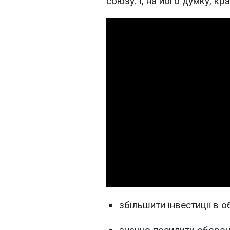
союзу. І, на його думку, кр
збільшити інвестиції в о