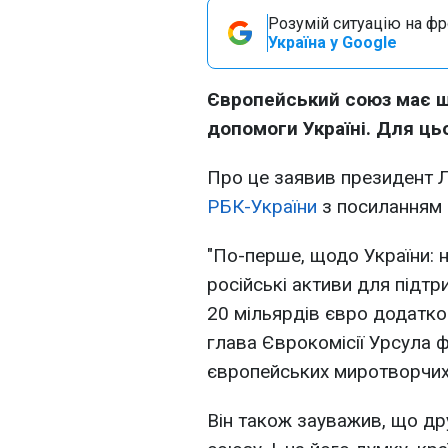
Розумій ситуацію на фро
Україна у Google
Європейський союз має ш
допомоги Україні. Для цьо
Про це заявив президент Л
РБК-України
з посиланням 
"По-перше, щодо України: 
російські активи для підтр
20 мільярдів євро додатко
глава Єврокомісії Урсула 
європейських миротворчих 
Він також зауважив, що др