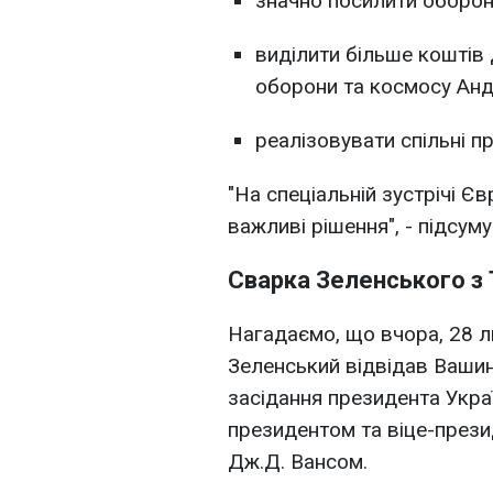
значно посилити оборон
виділити більше коштів 
оборони та космосу Ан
реалізовувати спільні п
"На спеціальній зустрічі Є
важливі рішення", - підсуму
Сварка Зеленського з
Нагадаємо, що вчора, 28 
Зеленський відвідав Вашин
засідання президента Укр
президентом та віце-през
Дж.Д. Вансом.