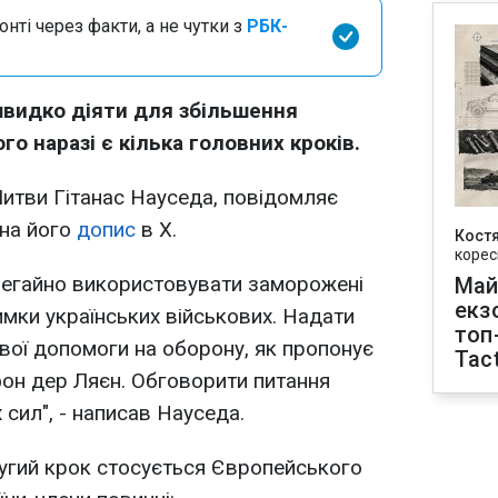
нті через факти, а не чутки з
РБК-
видко діяти для збільшення
го наразі є кілька головних кроків.
итви Гітанас Науседа, повідомляє
на його
допис
в Х.
Кост
корес
негайно використовувати заморожені
Май
екз
имки українських військових. Надати
топ
вої допомоги на оборону, як пропонує
Tact
фон дер Ляєн. Обговорити питання
сил", - написав Науседа.
угий крок стосується Європейського