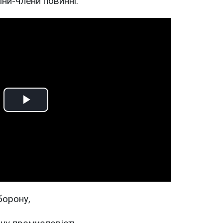
аїни-члени повинні:
Play
Video
борону,