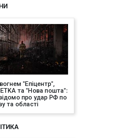
НИ
 вогнем "Епіцентр",
ETKA та "Нова пошта":
відомо про удар РФ по
ву та області
ІТИКА