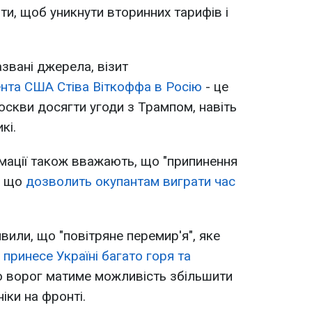
ти, щоб уникнути вторинних тарифів і
звані джерела, візит
нта США Стіва Віткоффа в Росію
- це
скви досягти угоди з Трампом, навіть
кі.
рмації також вважають, що "припинення
, що
дозволить окупантам виграти час
явили, що "повітряне перемир'я", яке
,
принесе Україні багато горя та
о ворог матиме можливість збільшити
іки на фронті.