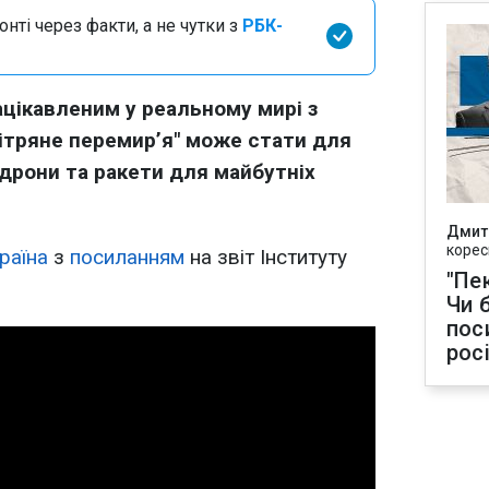
нті через факти, а не чутки з
РБК-
цікавленим у реальному мирі з
вітряне перемир’я" може стати для
дрони та ракети для майбутніх
Дмит
корес
раїна
з
посиланням
на звіт Інституту
"Пек
Чи 
пос
рос