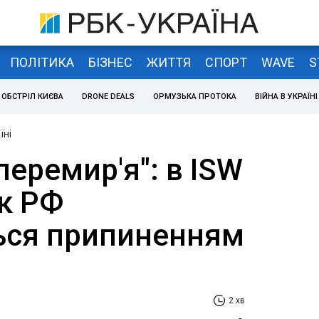
ПОЛІТИКА
БІЗНЕС
ЖИТТЯ
СПОРТ
WAVE
S
ОБСТРІЛ КИЄВА
DRONE DEALS
ОРМУЗЬКА ПРОТОКА
ВІЙНА В УКРАЇНІ
їні
перемир'я": в ISW
як РФ
ься припиненням
2 хв