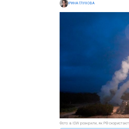
ІРИНА ГЛУХОВА
Фото: в ISW розкрили, як РФ скористає