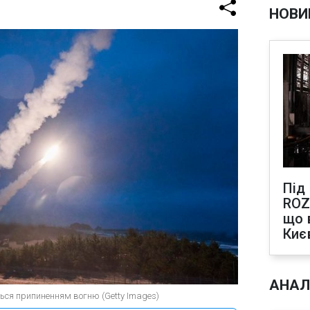
НОВИ
Під
ROZ
що 
Киє
АНАЛ
ться припиненням вогню (Getty Images)