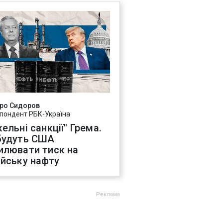
ро Сидоров
пондент РБК-Україна
ельні санкції" Грема.
будуть США
илювати тиск на
ійську нафту