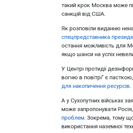
такий крок Москва може пі
санкцій від США.
Як розповіли виданню нена
спецпредставника президе
остання можливість для Мо
якщо шанси на успіх невели
У Центрі протидії дезінфо
вогню в повітрі" є пасткою
для накопичення ресурсів
.
А у Сухопутних військах за
може запропонувати Росія
проблем
. Зокрема, тому щ
використання наземної техн