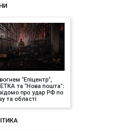
НИ
 вогнем "Епіцентр",
ETKA та "Нова пошта":
відомо про удар РФ по
ву та області
ІТИКА