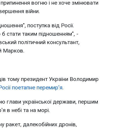
 припинення вогню і не хоче змінювати
вершення війни.
ношення", поступка від Росії.
 б стати таким підношенням", -
ський політичний консультант,
й Марков.
ців тому президент України Володимир
осії поетапне перемир'я
.
вою глави української держави, першим
я в небі та на морі.
у ракет, далекобійних дронів,