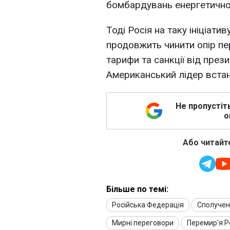
бомбардувань енергетичної 
Тоді Росія на таку ініціати
продовжить чинити опір пе
тарифи та санкції від пре
Американський лідер вст
Не пропустіт
о
Або читайте
Більше по темі:
Російська Федерація
Сполучен
Мирні переговори
Перемир'я Ро