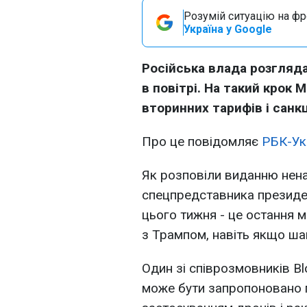
Розумій ситуацію на фро
Україна у Google
Російська влада розгляд
в повітрі. На такий крок
вторинних тарифів і санк
Про це повідомляє
РБК-Ук
Як розповіли виданню нена
спецпредставника президе
цього тижня - це остання 
з Трампом, навіть якщо шан
Один зі співрозмовників B
може бути запропоновано п