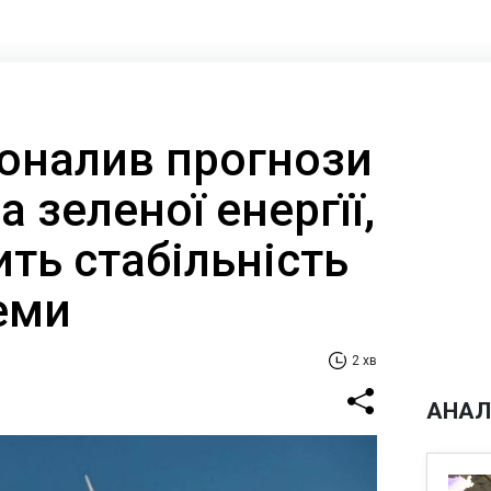
оналив прогнози
 зеленої енергїї,
ть стабільність
еми
2 хв
АНАЛ