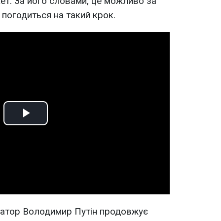
кет. За його словами, це можливо за
 погодиться на такий крок.
Play
Video
татор Володимир Путін продовжує