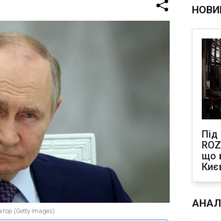
НОВИ
Під
ROZ
що 
Киє
АНАЛ
тор (Getty Images)