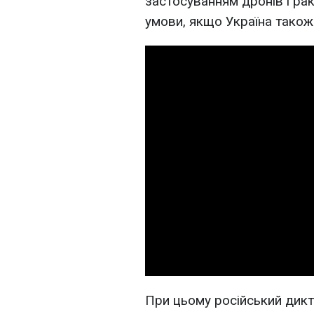
застосуванням дронів і ра
умови, якщо Україна також
При цьому російський дик