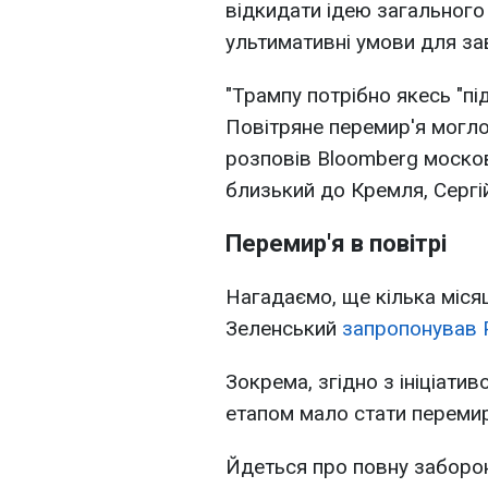
відкидати ідею загального
ультимативні умови для за
"Трампу потрібно якесь "під
Повітряне перемир'я могло
розповів Bloomberg москов
близький до Кремля, Сергі
Перемир'я в повітрі
Нагадаємо, ще кілька міся
Зеленський
запропонував Р
Зокрема, згідно з ініціати
етапом мало стати перемир'
Йдеться про повну заборон