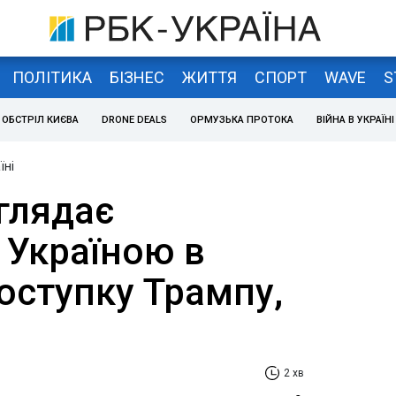
ПОЛІТИКА
БІЗНЕС
ЖИТТЯ
СПОРТ
WAVE
S
ОБСТРІЛ КИЄВА
DRONE DEALS
ОРМУЗЬКА ПРОТОКА
ВІЙНА В УКРАЇНІ
їні
глядає
 Україною в
поступку Трампу,
2 хв