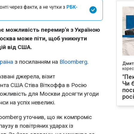
нті через факти, а не чутки з
РБК-
ає можливість перемир'я з Україною
 Москва може піти, щоб уникнути
цій від США.
раїна
з посиланням на
Bloomberg
.
Дмит
корес
звані джерела, візит
"Пек
Чи 
нта США Стіва Віткоффа в Росію
пос
можливість для Москви досягти угоди
рос
си на успіх невеликі.
loomberg уточнив, що як компроміс
аузу в повітряних ударах із