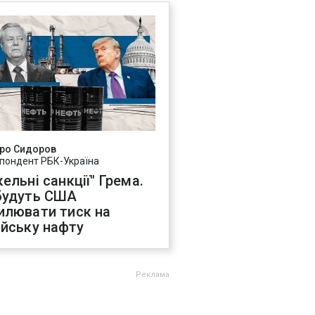
ро Сидоров
пондент РБК-Україна
ельні санкції" Грема.
будуть США
илювати тиск на
ійську нафту