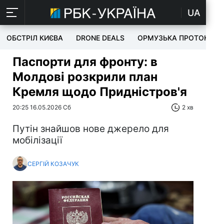
UA
ОБСТРІЛ КИЄВА
DRONE DEALS
ОРМУЗЬКА ПРОТОКА
Паспорти для фронту: в
Молдові розкрили план
Кремля щодо Придністров'я
20:25 16.05.2026 Сб
2 хв
Путін знайшов нове джерело для
мобілізації
СЕРГІЙ КОЗАЧУК