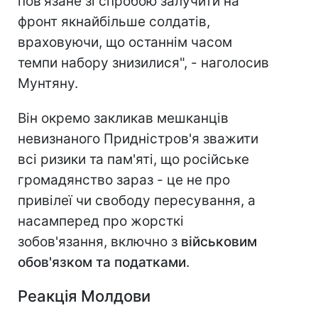
пов'язане зі спробою залучити на
фронт якнайбільше солдатів,
враховуючи, що останнім часом
темпи набору знизилися", - наголосив
Мунтяну.
Він окремо закликав мешканців
невизнаного Придністров'я зважити
всі ризики та пам'яті, що російське
громадянство зараз - це не про
привілеї чи свободу пересування, а
насамперед про жорсткі
зобов'язання, включно з
військовим
обов'язком та податками
.
Реакція Молдови