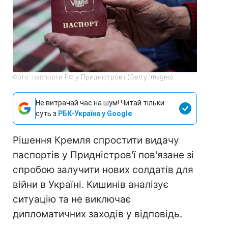
Фото: паспорти РФ у Придністров'ї (Getty Images)
Не витрачай час на шум! Читай тільки
суть з
РБК-Україна у Google
Рішення Кремля спростити видачу
паспортів у Придністров'ї пов'язане зі
спробою залучити нових солдатів для
війни в Україні. Кишинів аналізує
ситуацію та не виключає
дипломатичних заходів у відповідь.