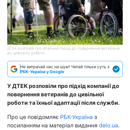
ДТЕК розповів про власний підхід до повернення ветеранів
до цивільної роботи
Не витрачай час на шум! Читай тільки суть з
РБК-Україна у Google
У ДТЕК розповіли про підхід компанії до
повернення ветеранів до цивільної
роботи та їхньої адаптації після служби.
Про це повідомляє
РБК-Україна
з
посиланням на матеріал видання
delo.ua
.