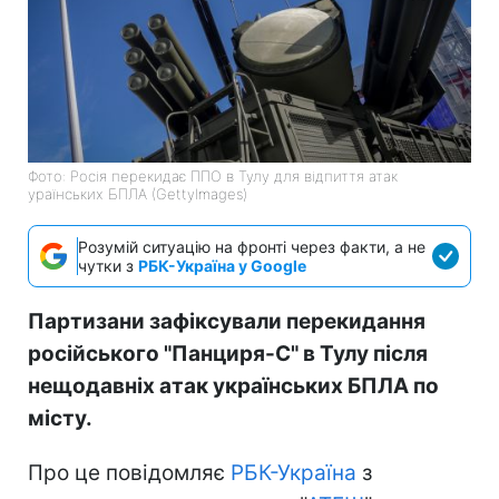
Фото: Росія перекидає ППО в Тулу для відпиття атак
ураїнських БПЛА (GettyImages)
Розумій ситуацію на фронті через факти, а не
чутки з
РБК-Україна у Google
Партизани зафіксували перекидання
російського "Панциря-С" в Тулу після
нещодавніх атак українських БПЛА по
місту.
Про це повідомляє
РБК-Україна
з