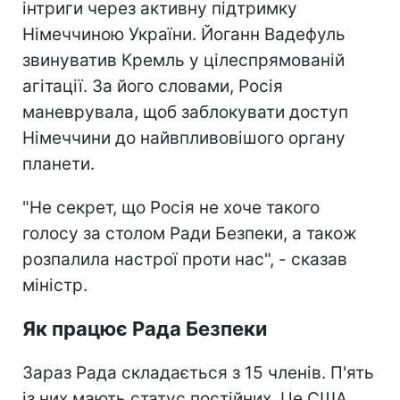
інтриги через активну підтримку
Німеччиною України. Йоганн Вадефуль
звинуватив Кремль у цілеспрямованій
агітації. За його словами, Росія
маневрувала, щоб заблокувати доступ
Німеччини до найвпливовішого органу
планети.
"Не секрет, що Росія не хоче такого
голосу за столом Ради Безпеки, а також
розпалила настрої проти нас", - сказав
міністр.
Як працює Рада Безпеки
Зараз Рада складається з 15 членів. П'ять
із них мають статус постійних. Це США,