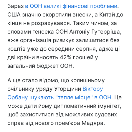
Зараз
в ООН великі фінансові проблеми
.
США значно скоротили внески, а Китай до
кінця не розрахувався. Таким чином, за
словами генсека ООН Антоніу Гутерріша,
вже організація ризикує залишитися без
коштів уже до середини серпня, адже ці
дві країни вносять 42% грошей у
загальний бюджет ООН.
А ще стало відомо, що колишньому
очільнику уряду Угорщини
Віктору
Орбану шукають "тепле місце" в ООН
. Це
може дати йому дипломатичний імунітет,
щоб захиститися від можливих судових
справ від нового прем'єра Мадяра.