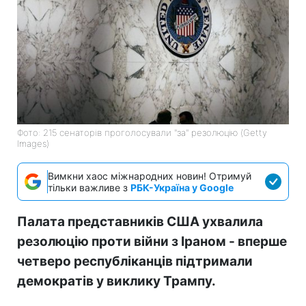
Фото: 215 сенаторів проголосували "за" резолюцію (Getty
Images)
Вимкни хаос міжнародних новин! Отримуй
тільки важливе з
РБК-Україна у Google
Палата представників США ухвалила
резолюцію проти війни з Іраном - вперше
четверо республіканців підтримали
демократів у виклику Трампу.