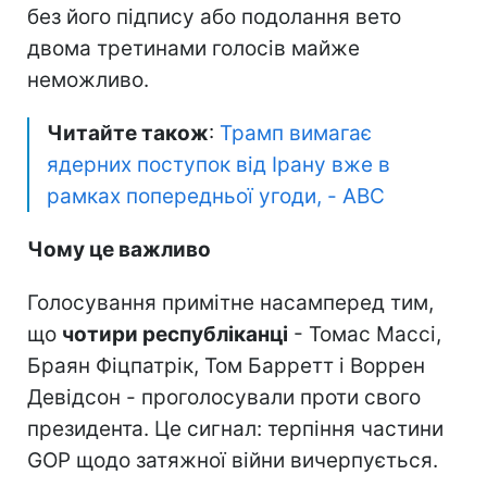
без його підпису або подолання вето
двома третинами голосів майже
неможливо.
Читайте також
:
Трамп вимагає
ядерних поступок від Ірану вже в
рамках попередньої угоди, - ABC
Чому це важливо
Голосування примітне насамперед тим,
що
чотири республіканці
- Томас Массі,
Браян Фіцпатрік, Том Барретт і Воррен
Девідсон - проголосували проти свого
президента. Це сигнал: терпіння частини
GOP щодо затяжної війни вичерпується.