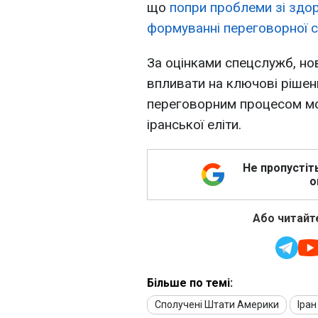
що
попри проблеми зі здор
формуванні переговорної ст
За оцінками спецслужб, но
впливати на ключові рішенн
переговорним процесом мо
іранської еліти.
Не пропустіт
о
Або читайте
Більше по темі:
Сполучені Штати Америки
Іран