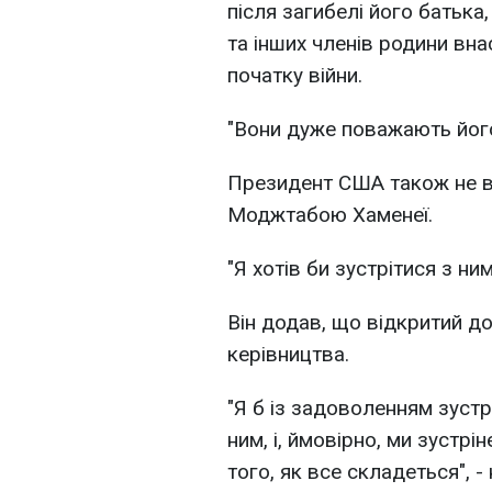
після загибелі його батька,
та інших членів родини вна
початку війни.
"Вони дуже поважають його
Президент США також не в
Моджтабою Хаменеї.
"Я хотів би зустрітися з ни
Він додав, що відкритий д
керівництва.
"Я б із задоволенням зустрі
ним, і, ймовірно, ми зустр
того, як все складеться", 