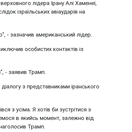
 верховного лідера Ірану Алі Хаменеї,
слідок ізраїльських авіаударів на
", - зазначив американський лідер.
иключив особистих контактів із
м", - заявив Трамп.
о діалогу з представниками іранського
вся з усіма. Я хотів би зустрітися з
інемося в якийсь момент, залежно від
- наголосив Трамп.