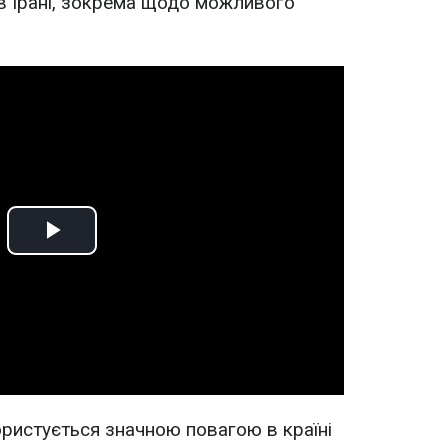
в Ірані, зокрема щодо можливого
Play
Video
ористується значною повагою в країні