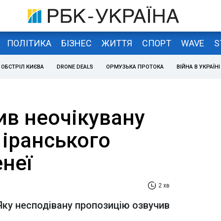
ПОЛІТИКА
БІЗНЕС
ЖИТТЯ
СПОРТ
WAVE
S
ОБСТРІЛ КИЄВА
DRONE DEALS
ОРМУЗЬКА ПРОТОКА
ВІЙНА В УКРАЇНІ
ив неочікувану
 іранського
неї
2 хв
 Яку несподівану пропозицію озвучив