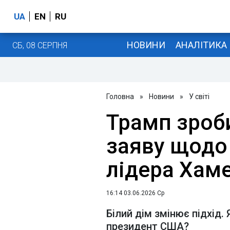
UA
EN
RU
НОВИНИ
АНАЛІТИКА
СБ, 08 СЕРПНЯ
Головна
»
Новини
»
У світі
Трамп зроб
заяву щодо
лідера Хаме
16:14 03.06.2026 Ср
Білий дім змінює підхід.
президент США?