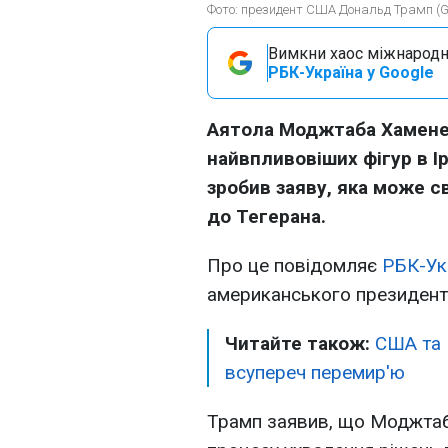
Фото: президент США Дональд Трамп (Ge
Вимкни хаос міжнародн
РБК-Україна у Google
Аятола Моджтаба Хаменеї
найвпливовіших фігур в 
зробив заяву, яка може с
до Тегерана.
Про це повідомляє
РБК-Ук
американського президен
Читайте також:
США та 
всупереч перемир'ю
Трамп заявив, що Моджтаб