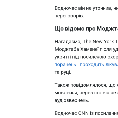
Водночас він не уточнив, 
переговорів.
Що відомо про Моджт
Нагадаємо, The New York T
Моджтаба Хаменеї після уд
укритті під посиленою охо
поранень і проходить лікув
та руці.
Також повідомлялося, що о
мовлення, через що він не 
аудіозвернень.
Водночас CNN із посилання