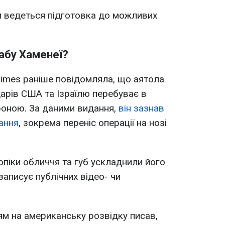
чи ведеться підготовка до можливих
абу Хаменеї?
imes раніше повідомляла, що аятола
арів США та Ізраїлю перебуває в
роною. За даними видання,
він зазнав
ання
, зокрема переніс операції на нозі
піки обличчя та губ ускладнили його
записує публічних відео- чи
м на американську розвідку писав,