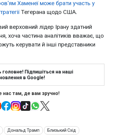
ов'ям Хаменеї може брати участь у
ратегії
Тегерана щодо США.
вий верховний лідер Ірану здатний
я, хоча частина аналітиків вважає, що
жуть керувати й інші представники
ь головне! Підпишіться на наші
новлення в Google!
 нас там, де вам зручно!
Дональд Трамп
Близький Схід