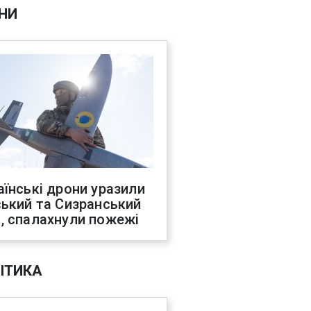
НИ
аїнські дрони уразили
ський та Сизранський
, спалахнули пожежі
ІТИКА