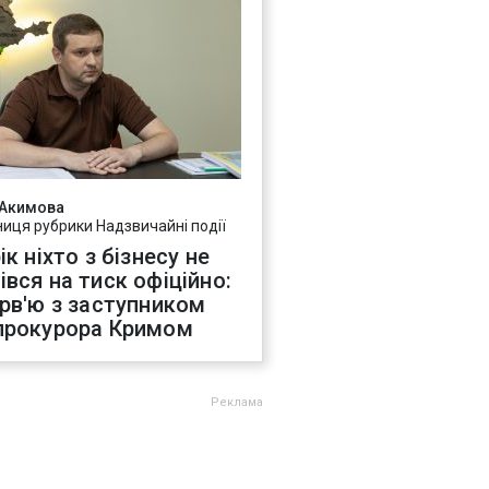
 Акимова
ниця рубрики Надзвичайні події
ік ніхто з бізнесу не
івся на тиск офіційно:
ерв'ю з заступником
прокурора Кримом