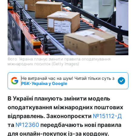
Фото: Україна планує змінити правила оподаткування
міжнародних посилок (Getty Images)
Не витрачай час на шум! Читай тільки суть з
РБК-Україна у Google
В Україні планують змінити модель
оподаткування міжнародних поштових
відправлень. Законопроєкти
№15112-Д
та
№12360
передбачають нові правила
для онлайн-покупок із-за кордону.