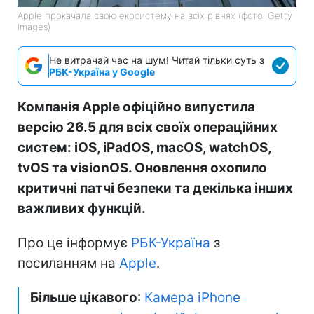
Apple прокачала свою екосистему на всіх рівнях (фото: Getty
Images)
Не витрачай час на шум! Читай тільки суть з
РБК-Україна у Google
Компанія Apple офіційно випустила
версію 26.5 для всіх своїх операційних
систем: iOS, iPadOS, macOS, watchOS,
tvOS та visionOS. Оновлення охопило
критичні патчі безпеки та декілька інших
важливих функцій.
Про це інформує
РБК-Україна
з
посиланням на
Apple
.
Більше цікавого
:
Камера iPhone